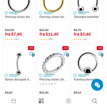
Piercing-clicker (kirurgisk stål, sølv, skinnende finish)
Piercing-clicker (kirurgisk stål, gull, skinnende finish)
Sirkulære barbeller
$15,90
$22,90
$6,79
fra
$7,95
fra
$11,45
fra
$3,40
(518)
(295)
(192)
-50%
-50%
-50%
Banan (kirurgisk stål, sølv, skinnende finish) med kuler
Piercing-clicker (kirurgisk stål, sølv, skinnende finish) med krystallsteiner
Kulering (kirurgisk stål, sølv, skinnende finish)
+1
$4,59
$31,90
$3,19
fra
$2,30
fra
$15,95
fra
$1,60
(100)
(310)
(107)