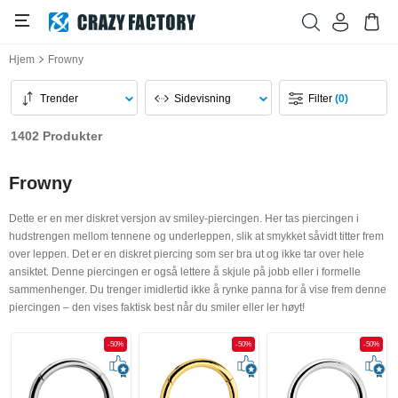
Hjem
Frowny
Trender
Sidevisning
Filter
(0)
1402 Produkter
Frowny
Dette er en mer diskret versjon av smiley-piercingen. Her tas piercingen i
hudstrengen mellom tennene og underleppen, slik at smykket såvidt titter frem
over leppen. Det er en diskret piercing som ser bra ut og ikke tar over hele
ansiktet. Denne piercingen er også lettere å skjule på jobb eller i formelle
sammenhenger. Du trenger imidlertid ikke å rynke panna for å vise frem denne
piercingen – den vises faktisk best når du smiler eller ler høyt!
-50%
-50%
-50%