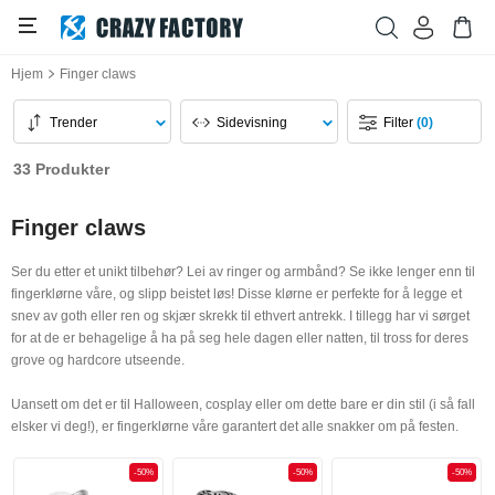
Hjem
Finger claws
Trender
Sidevisning
Filter
(0)
33 Produkter
Finger claws
Ser du etter et unikt tilbehør? Lei av ringer og armbånd? Se ikke lenger enn til
fingerklørne våre, og slipp beistet løs! Disse klørne er perfekte for å legge et
snev av goth eller ren og skjær skrekk til ethvert antrekk. I tillegg har vi sørget
for at de er behagelige å ha på seg hele dagen eller natten, til tross for deres
grove og hardcore utseende.
Uansett om det er til Halloween, cosplay eller om dette bare er din stil (i så fall
elsker vi deg!), er fingerklørne våre garantert det alle snakker om på festen.
-50%
-50%
-50%