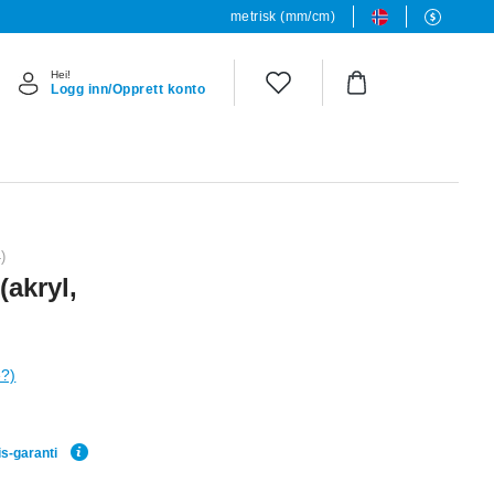
metrisk (mm/cm)
Hei!
Logg inn/Opprett konto
4)
(akryl,
e?)
is-garanti