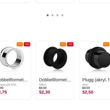
HOT
-50%
HOT
-50%
HOT
Dobbeltformet tunnel (kirurgisk stål, sølv, skinnende finish)
Dobbeltformet tunnel (silikon, forskjellige farger)
Plugg (
urgisk stål 316L
Silikon
Akryl
,49
$4,59
$4,99
2,75
$2,30
$2,50