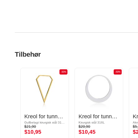
Tilbehør
-50%
-50%
-50%
Magnetic attachments for tunnels med sommerfugldesign og halvmånecharm
Kreol for tunneler (kirurgisk stål, gull, skinnende finish)
Kreol for tunneler og rør
Gullbelagt kirurgisk stål 316L
Kirurgisk stål 316L
Akr
$21,90
$20,90
$5
$10,95
$10,45
$