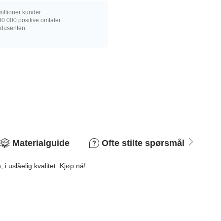
illioner kunder
0 000 positive omtaler
rodusenten
Materialguide
Ofte stilte spørsmål
R
i uslåelig kvalitet. Kjøp nå!