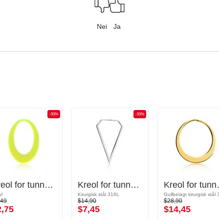
Nei
Ja
-50%
-50%
Kreol for tunneler (akryl, forskjellige farger)
Kreol for tunneler (kirurgisk stål, sølv, skinnende finish)
Kreol for tunnel
yl
Kirurgisk stål 316L
,49
$14,90
$28,90
2,75
$7,45
$14,45