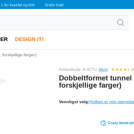
 1 for kvalitet og tillit
Gratis frakt
ER
DESIGN IT!
 forskjellige farger)
Artikkelkode: K-4CTU,
Akryl
(
Dobbeltformet tunnel 
forskjellige farger)
Vennligst velg
(Hvilken er min størrels
Crazy beste-pr