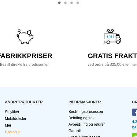
FABRIKKPRISER
GRATIS FRAKT
Bestill direkte fra produsenten
ved ordre på $35,00 eller mer
ANDRE PRODUKTER
INFORMASJONER
CR
Bestillingsprosessen
Smykker
Betaling og frakt
Mobildeksler
4,
Avbestilling og returer
Mer
ba
Garanti
Design It!