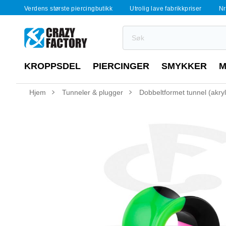
Verdens største piercingbutikk
Utrolig lave fabrikkpriser
Nr
KROPPSDEL
PIERCINGER
SMYKKER
M
Hjem
Tunneler & plugger
Dobbeltformet tunnel (akryl,