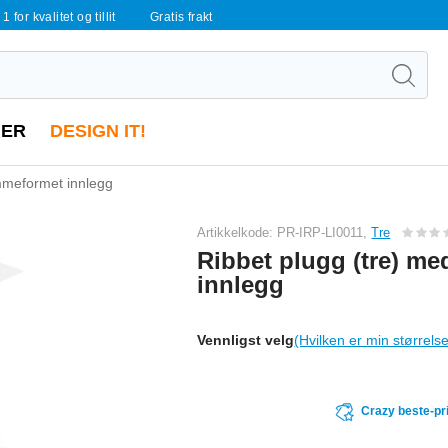
 1 for kvalitet og tillit
Gratis frakt
ER
DESIGN IT!
ammeformet innlegg
Artikkelkode: PR-IRP-LI0011,
Tre
Ribbet plugg (tre) m
innlegg
Vennligst velg
(Hvilken er min størrels
Crazy beste-pr