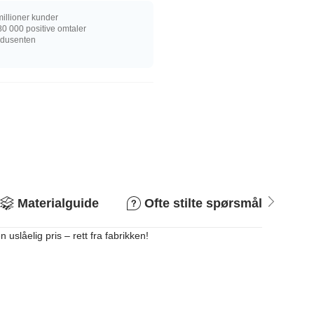
illioner kunder
0 000 positive omtaler
rodusenten
Materialguide
Ofte stilte spørsmål
R
 uslåelig pris – rett fra fabrikken!