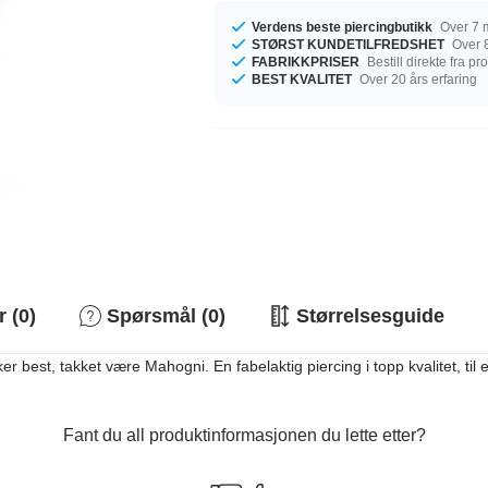
Verdens beste piercingbutikk
Over 7 m
STØRST KUNDETILFREDSHET
Over 8
FABRIKKPRISER
Bestill direkte fra p
BEST KVALITET
Over 20 års erfaring
 (0)
Spørsmål (0)
Størrelsesguide
r best, takket være Mahogni. En fabelaktig piercing i topp kvalitet, til en
Fant du all produktinformasjonen du lette etter?