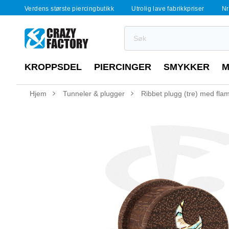
Verdens største piercingbutikk
Utrolig lave fabrikkpriser
Nr
KROPPSDEL
PIERCINGER
SMYKKER
M
Hjem
Tunneler & plugger
Ribbet plugg (tre) med fl