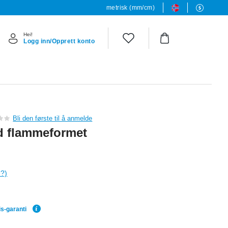
metrisk (mm/cm)
Hei!
Logg inn/Opprett konto
Bli den første til å anmelde
ed flammeformet
e?)
is-garanti