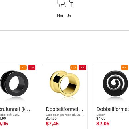
Nei
Ja
HOT
-50%
HOT
-50%
HOT
Skrutunnel (kirurgisk stål, svart, skinnende finish)
Dobbeltformet tunnel (kirurgisk stål, gull, skinnende finish)
urgisk stål 316L
Gullbelagt kirurgisk stål 316L
Silikon
9,90
$14,90
$4,09
9,95
$7,45
$2,05