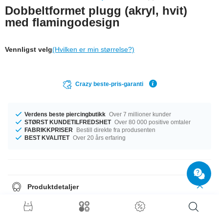
Dobbeltformet plugg (akryl, hvit)
med flamingodesign
Vennligst velg
(Hvilken er min størrelse?)
Crazy beste-pris-garanti
Verdens beste piercingbutikk
Over 7 millioner kunder
STØRST KUNDETILFREDSHET
Over 80 000 positive omtaler
FABRIKKPRISER
Bestill direkte fra produsenten
BEST KVALITET
Over 20 års erfaring
Produktdetaljer
Vi ordner det, uansett hvilken størrelse du trenger. Du kan velge diameter
fra 8 mm til 50 mm. En unik artikkel til en utrolig pris!