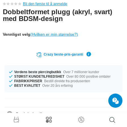
Bli den første til å anmelde
Dobbeltformet plugg (akryl, svart)
med BDSM-design
Vennligst velg
(Hvilken er min størrelse?)
Crazy beste-pris-garanti
Verdens beste piercingbutikk
Over 7 millioner kunder
STØRST KUNDETILFREDSHET
Over 80 000 positive omtaler
FABRIKKPRISER
Bestill direkte fra produsenten
BEST KVALITET
Over 20 års erfaring
Produktdetaljer
Den perfekte følgesvenn i enhver anledning … tilgjengelig med diameter
fra 8 mm til 50 mm. En populær artikkel i topp kvalitet, til en uslåelig pris!