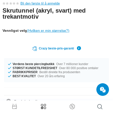
Bli den første til å anmelde
Skrutunnel (akryl, svart) med
trekantmotiv
Vennligst velg
(Hvilken er min størrelse?)
Crazy beste-pris-garanti
Verdens beste piercingbutikk
Over 7 millioner kunder
STØRST KUNDETILFREDSHET
Over 80 000 positive omtaler
FABRIKKPRISER
Bestill direkte fra produsenten
BEST KVALITET
Over 20 års erfaring
Produktdetaljer
Den perfekte følgesvenn i enhver anledning … tilgjengelig med diameter
fra 4 mm til 50 mm. Hva venter du på? Kjøp nå!