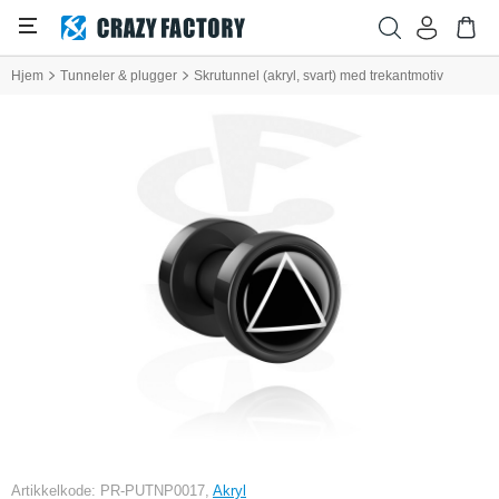
Hjem
Tunneler & plugger
Skrutunnel (akryl, svart) med trekantmotiv
Artikkelkode: PR-PUTNP0017,
Akryl