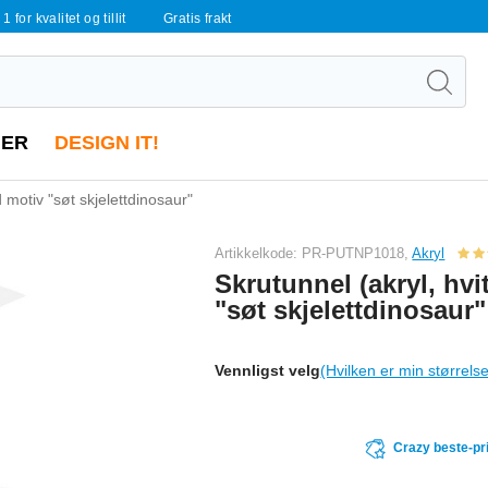
 1 for kvalitet og tillit
Gratis frakt
ER
DESIGN IT!
 motiv "søt skjelettdinosaur"
Artikkelkode: PR-PUTNP1018,
Akryl
Skrutunnel (akryl, hv
"søt skjelettdinosaur"
Vennligst velg
(Hvilken er min størrels
Crazy beste-pr