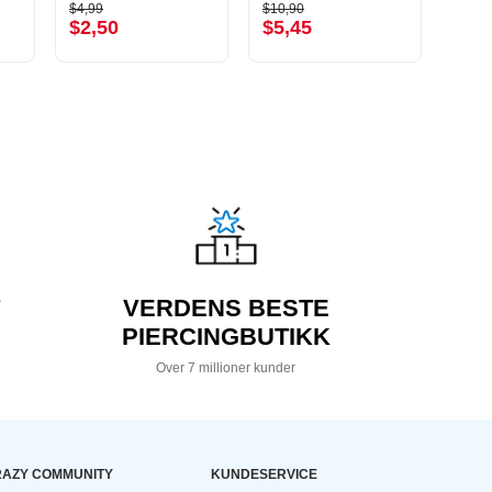
$4,99
$10,90
$22,9
$2,50
$5,45
$11
VERDENS BESTE
PIERCINGBUTIKK
Over 7 millioner kunder
AZY COMMUNITY
KUNDESERVICE