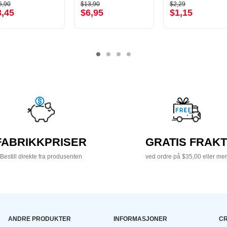
6,90
$13,90
$2,29
8,45
$6,95
$1,15
FABRIKKPRISER
GRATIS FRAKT
Bestill direkte fra produsenten
ved ordre på $35,00 eller mer
ANDRE PRODUKTER
INFORMASJONER
CR