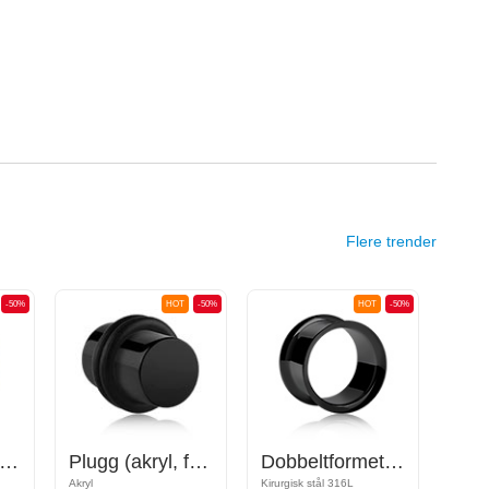
Flere trender
-50%
HOT
-50%
HOT
-50%
ibbet plugg (silikon)
Plugg (akryl, forskjellige farger) med O-ringer
Dobbeltformet tunnel (kirurgisk stål, svart, skinnende finish)
Akryl
Kirurgisk stål 316L