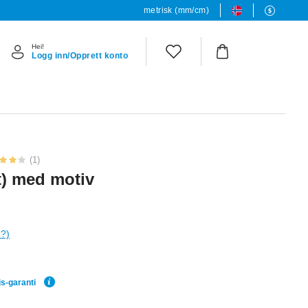
metrisk (mm/cm)
Hei!
Logg inn/Opprett konto
(1)
it) med motiv
e?)
is-garanti