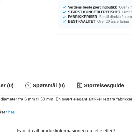
Verdens beste piercingbutikk
Over 7 m
STØRST KUNDETILFREDSHET
Over 8
FABRIKKPRISER
Bestill direkte fra p
BEST KVALITET
Over 20 års erfaring
r (0)
Spørsmål (0)
Størrelsesguide
ameter fra 6 mm til 50 mm. En svært elegant artikkel rett fra fabrikken, 
låser
her
.
Fant du all produktinformasjonen du lette etter?