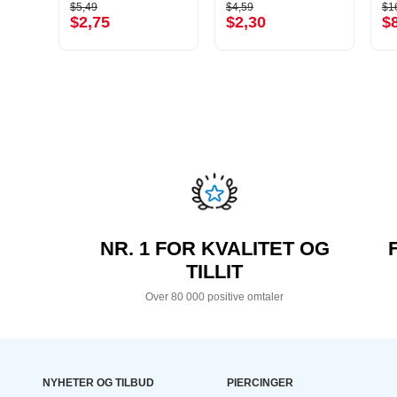
$5,49
$4,59
$1
$2,75
$2,30
$
NR. 1 FOR KVALITET OG
TILLIT
Over 80 000 positive omtaler
NYHETER OG TILBUD
PIERCINGER