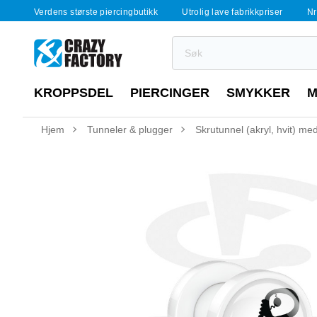
Verdens største piercingbutikk
Utrolig lave fabrikkpriser
Nr
KROPPSDEL
PIERCINGER
SMYKKER
M
Hjem
Tunneler & plugger
Skrutunnel (akryl, hvit) med