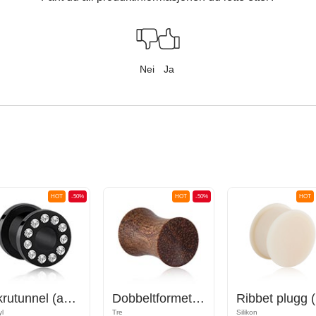
Nei
Ja
HOT
-50%
HOT
-50%
HOT
Skrutunnel (akryl, svart) med krystallsteiner
Dobbeltformet plugg (tre) med konkav front
R
yl
Tre
Silikon