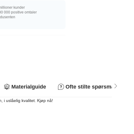
illioner kunder
0 000 positive omtaler
rodusenten
Materialguide
Ofte stilte spørsmål
i uslåelig kvalitet. Kjøp nå!