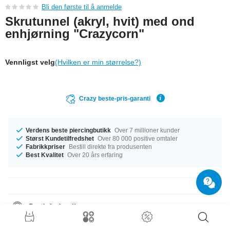
Bli den første til å anmelde
Skrutunnel (akryl, hvit) med ond
enhjørning "Crazycorn"
Vennligst velg
(Hvilken er min størrelse?)
Crazy beste-pris-garanti
Verdens beste piercingbutikk
Over 7 millioner kunder
Størst Kundetilfredshet
Over 80 000 positive omtaler
Fabrikkpriser
Bestill direkte fra produsenten
Best Kvalitet
Over 20 års erfaring
Produktdetaljer
Vi har diametre fra 6 mm til 50 mm på lager. Kjøp nå, før det blir utsolgt!