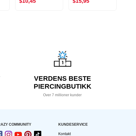
$10,45
$15,95
$10
VERDENS BESTE
PIERCINGBUTIKK
Over 7 millioner kunder
AZY COMMUNITY
KUNDESERVICE
Kontakt