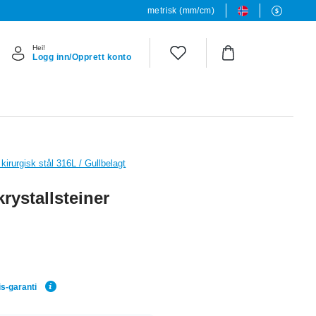
metrisk (mm/cm)
Hei!
Logg inn/Opprett konto
 kirurgisk stål 316L / Gullbelagt
rystallsteiner
is-garanti