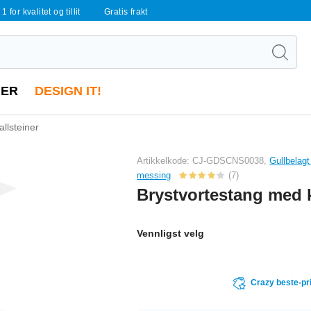
 1 for kvalitet og tillit
Gratis frakt
ER
DESIGN IT!
llsteiner
Artikkelkode: CJ-GDSCNS0038,
Gullbelagt
messing
(7)
Brystvortestang med k
Vennligst velg
Crazy beste-pr