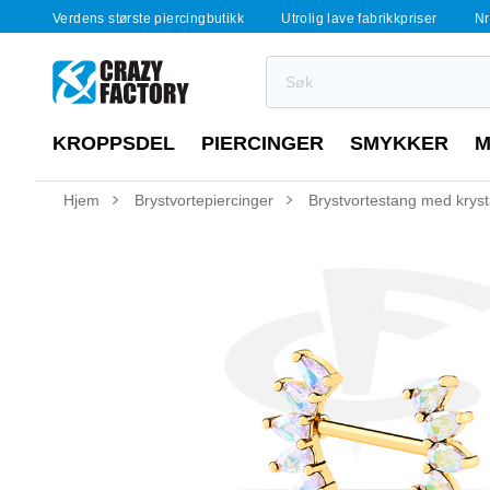
Verdens største piercingbutikk
Utrolig lave fabrikkpriser
Nr
KROPPSDEL
PIERCINGER
SMYKKER
M
Hjem
Brystvortepiercinger
Brystvortestang med krysta