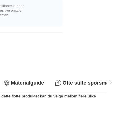
illioner kunder
sitive omtaler
senten
Materialguide
Ofte stilte spørsmål
dette flotte produktet kan du velge mellom flere ulike