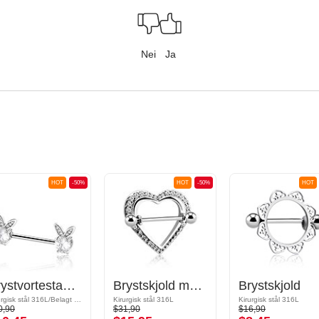
Nei
Ja
HOT
-50%
HOT
-50%
HOT
Brystvortestang med søt kanindesign og krystallsteiner
Brystskjold med hjertedesign og krystallsteiner
Brystskjold
Kirurgisk stål 316L/Belagt messing
Kirurgisk stål 316L
Kirurgisk stål 316L
0,90
$31,90
$16,90