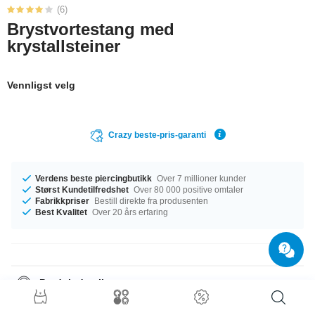
(6)
Brystvortestang med
krystallsteiner
Vennligst velg
Crazy beste-pris-garanti
Verdens beste piercingbutikk
Over 7 millioner kunder
Størst Kundetilfredshet
Over 80 000 positive omtaler
Fabrikkpriser
Bestill direkte fra produsenten
Best Kvalitet
Over 20 års erfaring
Produktdetaljer
Den perfekte følgesvenn i enhver anledning … tilgjengelig med et mål på
1.6 mm. Vi har diametre fra 10 mm til 18 mm på lager. Crystal/Green eller