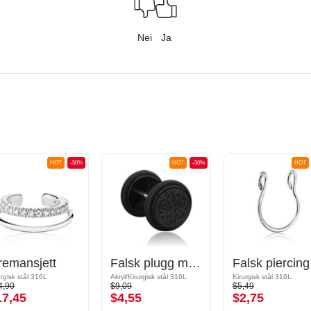
Nei
Ja
HOT
-50%
HOT
-50%
HOT
remansjett
Falsk plugg med laserdesign
Fa
urgisk stål 316L
Akryl/Kirurgisk stål 316L
Kirurgisk stål 316L
4,90
$9,09
$5,49
17,45
$4,55
$2,75