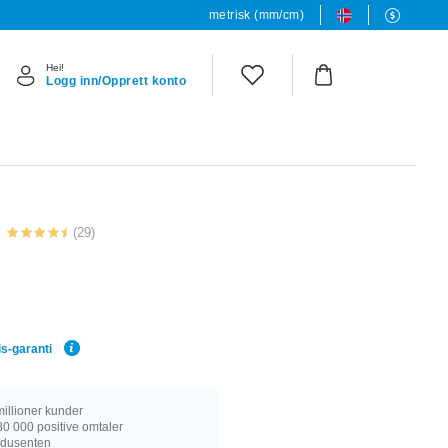
metrisk (mm/cm)
Hei!
Logg inn/Opprett konto
(29)
is-garanti
illioner kunder
0 000 positive omtaler
rodusenten