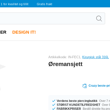
 1 for kvalitet og tillit
Gratis frakt
ER
DESIGN IT!
Artikkelkode: IN-FEC1,
Kirurgisk stål 316L
Øremansjett
Crazy beste-pr
Verdens beste piercingbutikk
Over 7 m
STØRST KUNDETILFREDSHET
Over 8
FABRIKKPRISER
Bestill direkte fra p