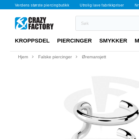
Verdens største piercingbutikk
Utrolig lave fabrikkpriser
Nr
KROPPSDEL
PIERCINGER
SMYKKER
M
Hjem
Falske piercinger
Øremansjett