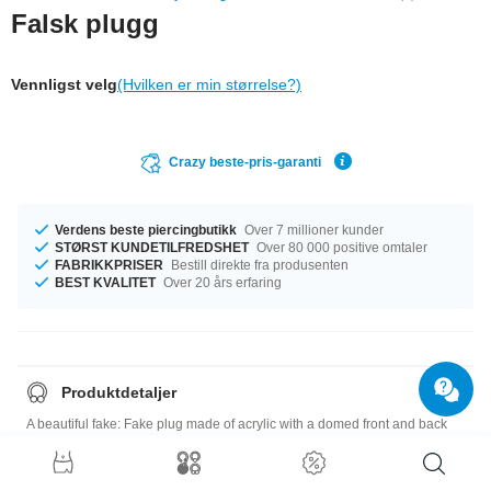
Falsk plugg
Vennligst velg
(Hvilken er min størrelse?)
Crazy beste-pris-garanti
Verdens beste piercingbutikk
Over 7 millioner kunder
STØRST KUNDETILFREDSHET
Over 80 000 positive omtaler
FABRIKKPRISER
Bestill direkte fra produsenten
BEST KVALITET
Over 20 års erfaring
Produktdetaljer
A beautiful fake: Fake plug made of acrylic with a domed front and back
face. On stock in many different colours. Looks super real.