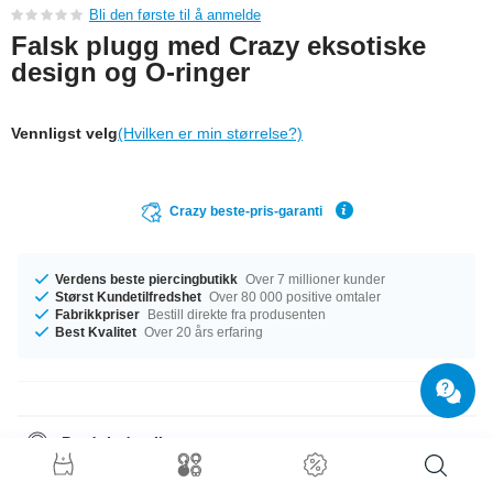
Bli den første til å anmelde
Falsk plugg med Crazy eksotiske
design og O-ringer
Vennligst velg
(Hvilken er min størrelse?)
Crazy beste-pris-garanti
Verdens beste piercingbutikk
Over 7 millioner kunder
Størst Kundetilfredshet
Over 80 000 positive omtaler
Fabrikkpriser
Bestill direkte fra produsenten
Best Kvalitet
Over 20 års erfaring
Produktdetaljer
Denne artikkelen har målet 1.2 mm. Diameteren er 10 mm. En svært
elegant artikkel som er akkurat det du trenger!