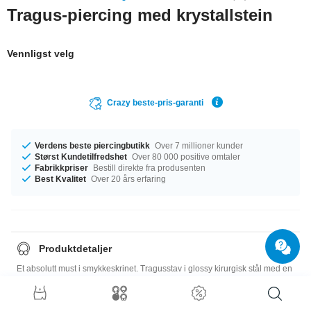
Tragus-piercing med krystallstein
Vennligst velg
Crazy beste-pris-garanti
Verdens beste piercingbutikk
Over 7 millioner kunder
Størst Kundetilfredshet
Over 80 000 positive omtaler
Fabrikkpriser
Bestill direkte fra produsenten
Best Kvalitet
Over 20 års erfaring
Produktdetaljer
Et absolutt must i smykkeskrinet. Tragusstav i glossy kirurgisk stål med en
glitrende krystall. Velg favorittfargen din og legg den i handlekurven.