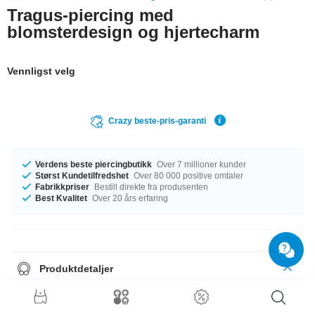
Tragus-piercing med
blomsterdesign og hjertecharm
Vennligst velg
Crazy beste-pris-garanti
Verdens beste piercingbutikk
Over 7 millioner kunder
Størst Kundetilfredshet
Over 80 000 positive omtaler
Fabrikkpriser
Bestill direkte fra produsenten
Best Kvalitet
Over 20 års erfaring
Produktdetaljer
Tilgjengelig med et mål på 1.2 mm. Tilgjengelig med en lengde på 6 mm.
Kulestørrelsen er 3 mm. En praktfull artikkel som er akkurat slik du liker
dem.