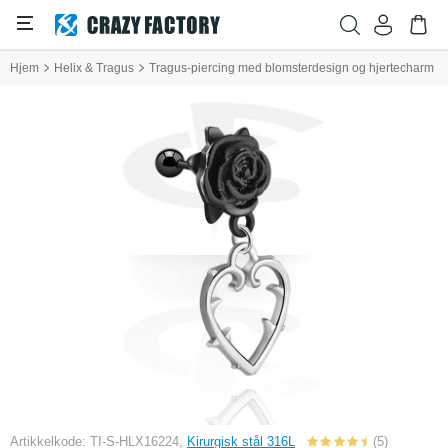
Hjem
Helix & Tragus
Tragus-piercing med blomsterdesign og hjertecharm
Artikkelkode: TI-S-HLX16224,
Kirurgisk stål 316L
(5)