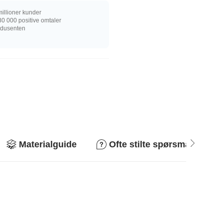
illioner kunder
0 000 positive omtaler
rodusenten
Materialguide
Ofte stilte spørsmål