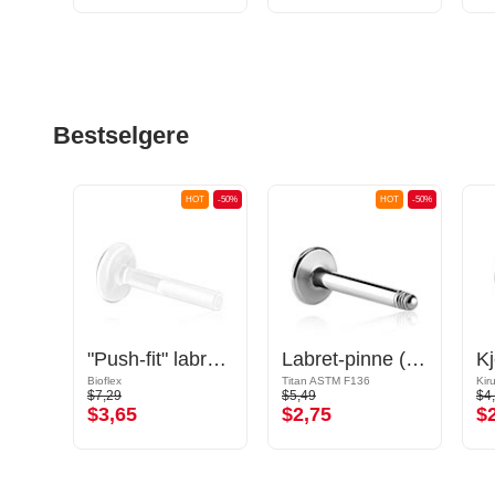
Bestselgere
OT
-50%
HOT
-50%
HOT
-50%
"Push-fit" labret-pinne uten gjenge (bioflex, forskjellige farger)
Labret-pinne (titan, skinnende finish)
Bioflex
Titan ASTM F136
Kir
$7,29
$5,49
$4
$3,65
$2,75
$