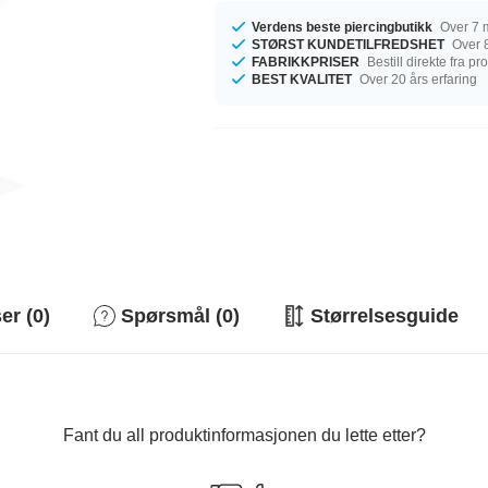
Verdens beste piercingbutikk
Over 7 m
STØRST KUNDETILFREDSHET
Over 8
FABRIKKPRISER
Bestill direkte fra p
BEST KVALITET
Over 20 års erfaring
r (0)
Spørsmål (0)
Størrelsesguide
Fant du all produktinformasjonen du lette etter?