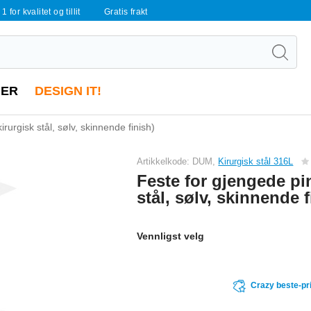
 1 for kvalitet og tillit
Gratis frakt
ER
DESIGN IT!
rurgisk stål, sølv, skinnende finish)
Artikkelkode: DUM,
Kirurgisk stål 316L
Feste for gjengede pi
stål, sølv, skinnende f
Vennligst velg
Crazy beste-pr