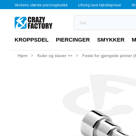
Verdens største piercingbutikk
Utrolig lave fabrikkpriser
Nr
KROPPSDEL
PIERCINGER
SMYKKER
M
Hjem
Kuler og staver ++
Feste for gjengede pinner (ki