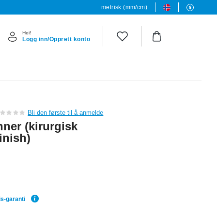
metrisk (mm/cm)
Hei!
Logg inn/Opprett konto
Bli den første til å anmelde
nner (kirurgisk
inish)
is-garanti