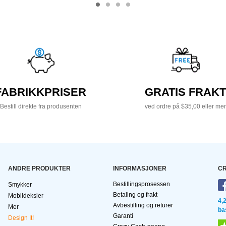
FABRIKKPRISER
GRATIS FRAKT
Bestill direkte fra produsenten
ved ordre på $35,00 eller mer
ANDRE PRODUKTER
INFORMASJONER
CR
Bestillingsprosessen
Smykker
Betaling og frakt
Mobildeksler
4,
Avbestilling og returer
Mer
ba
Garanti
Design It!