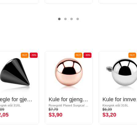
HOT
-50%
HOT
-50%
HOT
Kjegle for gjengede pinner (kirurgisk stål, svart, skinnende finish)
Kule for gjengede pinner (kirurgisk stål, rosegull, skinnende finish)
Kule for inn
urgisk stål 316L
Rosegold Plated Surgical Steel 316L
Kirurgisk stål 316L
,09
$7,79
$6,39
2,05
$3,90
$3,20