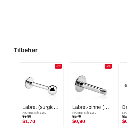
Tilbehør
-50%
-50%
-50%
Sirkulær barbell-pinne
Labret (surgical steel, silver, shiny finish)
Labret-pinne (kirurgisk stål, sølv, skinnende finish)
Gullbelagt kirurgisk stål 316L
Kirurgisk stål 316L
Kirurgisk stål 316L
Kir
$3,39
$1,79
$1
$1,70
$0,90
$