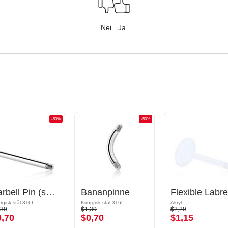
Nei
Ja
-50%
-50%
Barbell Pin (surgical steel, silver, shiny finish)
Bananpinne
urgisk stål 316L
Kirurgisk stål 316L
Akryl
,39
$1,39
$2,29
0,70
$0,70
$1,15