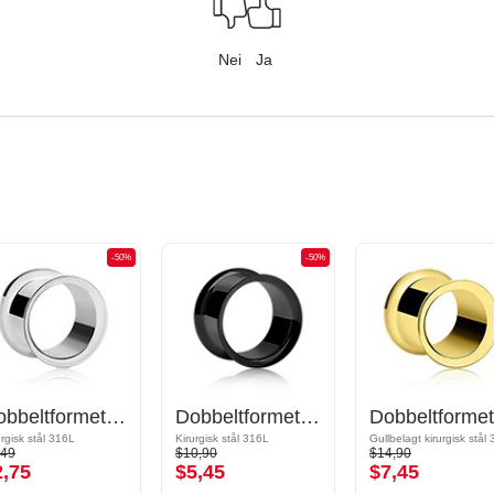
Nei
Ja
-50%
-50%
Dobbeltformet tunnel (kirurgisk stål, sølv, skinnende finish)
Dobbeltformet tunnel (kirurgisk stål, svart, skinnende finish)
urgisk stål 316L
Kirurgisk stål 316L
,49
$10,90
$14,90
2,75
$5,45
$7,45