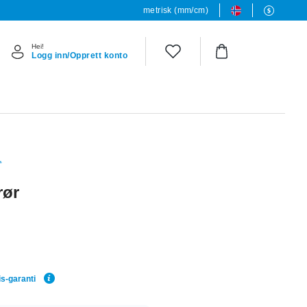
metrisk (mm/cm)
Hei!
Logg inn/Opprett konto
L
rør
is-garanti