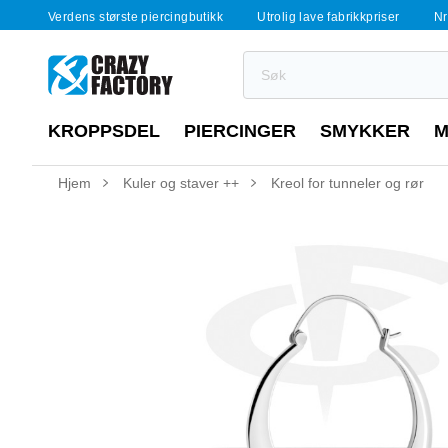
Verdens største piercingbutikk
Utrolig lave fabrikkpriser
Nr
KROPPSDEL
PIERCINGER
SMYKKER
M
Hjem
Kuler og staver ++
Kreol for tunneler og rør