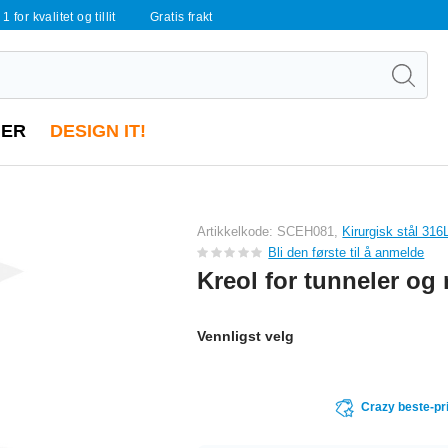
 1 for kvalitet og tillit
Gratis frakt
ER
DESIGN IT!
Artikkelkode: SCEH081,
Kirurgisk stål 316
Bli den første til å anmelde
Kreol for tunneler og 
Vennligst velg
Crazy beste-pr