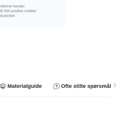
illioner kunder
0 000 positive omtaler
rodusenten
Materialguide
Ofte stilte spørsmål
R