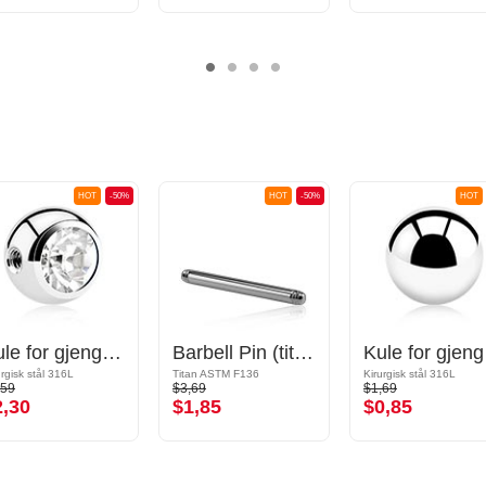
HOT
-50%
HOT
-50%
HOT
Kule for gjengede pinner (kirurgisk stål, sølv, skinnende finish) med krystallstein
Barbell Pin (titanium, anodised)
Kule fo
urgisk stål 316L
Titan ASTM F136
Kirurgisk stål 316L
,59
$3,69
$1,69
2,30
$1,85
$0,85