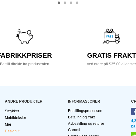
FABRIKKPRISER
GRATIS FRAKT
Bestill direkte fra produsenten
ved ordre på $35,00 eller mer
ANDRE PRODUKTER
INFORMASJONER
CR
Bestillingsprosessen
Smykker
Betaling og frakt
Mobildeksler
4,
Avbestilling og returer
Mer
ba
Garanti
Design It!