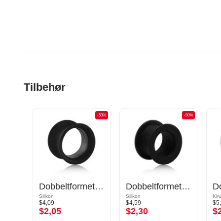
Tilbehør
-50%
-50%
-50%
Dobbeltformet tunnel (silikon, forskjellige farger) med marmordesign
Dobbeltformet tunnel (silikon, forskjellige farger)
Dobbeltformet tunnel (silikon, forskjellige farger)
Silikon
Silikon
Kir
$4,09
$4,59
$5
$2,05
$2,30
$