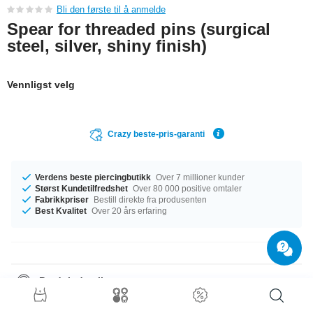
Bli den første til å anmelde
Spear for threaded pins (surgical
steel, silver, shiny finish)
Vennligst velg
Crazy beste-pris-garanti
Verdens beste piercingbutikk
Over 7 millioner kunder
Størst Kundetilfredshet
Over 80 000 positive omtaler
Fabrikkpriser
Bestill direkte fra produsenten
Best Kvalitet
Over 20 års erfaring
Produktdetaljer
Denne spydspissen i kirurgisk stål gir garantert en kul, unik look sammen
med en barbellstav.