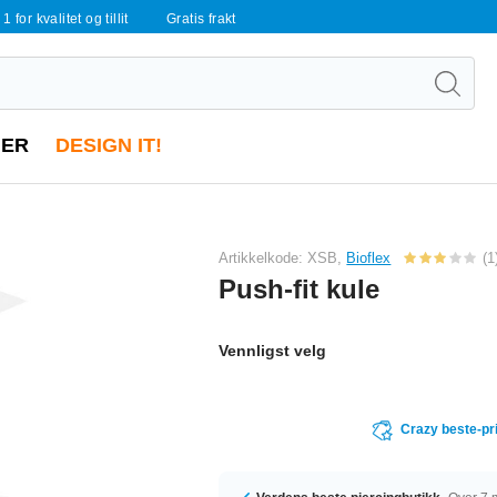
 1 for kvalitet og tillit
Gratis frakt
ER
DESIGN IT!
Artikkelkode: XSB,
Bioflex
(1
Push-fit kule
Vennligst velg
Crazy beste-pr