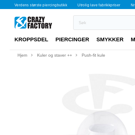
Verdens største piercingbutikk
Utrolig lave fabrikkpriser
Nr
KROPPSDEL
PIERCINGER
SMYKKER
M
Hjem
Kuler og staver ++
Push-fit kule