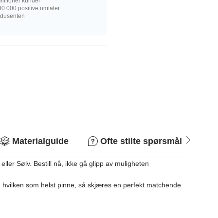
illioner kunder
0 000 positive omtaler
rodusenten
Materialguide
Ofte stilte spørsmål
R
er Sølv. Bestill nå, ikke gå glipp av muligheten
en hvilken som helst pinne, så skjæres en perfekt matchende