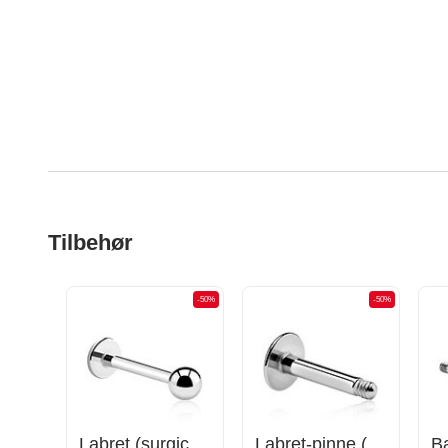
Tilbehør
-50%
-50%
-50%
Labret (surgical steel, silver, shiny finish)
Labret-pinne (kirurgisk stål, sølv, skinnende finish)