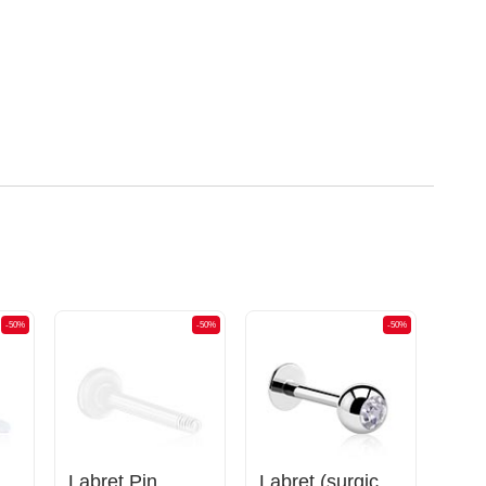
-50%
-50%
-50%
Flexible Labret Pin (acrylic, various colours)
Labret Pin
Labret (surgical steel, silver, shiny finish) med Utsmykket kule