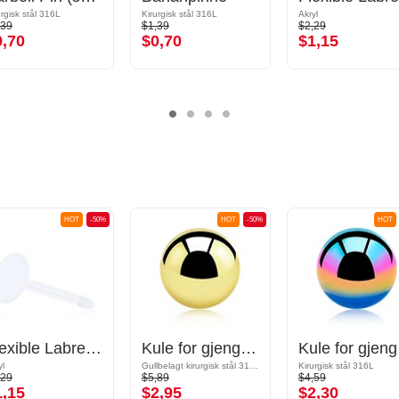
urgisk stål 316L
Kirurgisk stål 316L
Akryl
,39
$1,39
$2,29
0,70
$0,70
$1,15
HOT
-50%
HOT
-50%
HOT
Flexible Labret Pin (acrylic, various colours)
Kule for gjengede pinner (kirurgisk stål, gull, skinnende finish)
Kule 
yl
Gullbelagt kirurgisk stål 316L
Kirurgisk stål 316L
,29
$5,89
$4,59
1,15
$2,95
$2,30