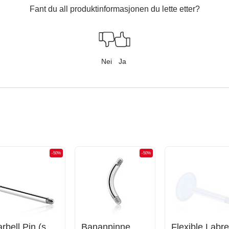
Fant du all produktinformasjonen du lette etter?
Nei
Ja
-50%
-50%
Barbell Pin (surgical steel, silver, shiny finish)
Bananpinne