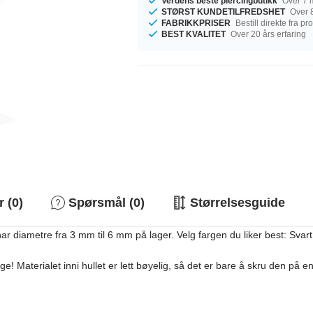
Verdens beste piercingbutikk
Over 7 m
STØRST KUNDETILFREDSHET
Over 8
FABRIKKPRISER
Bestill direkte fra p
BEST KVALITET
Over 20 års erfaring
 (0)
Spørsmål (0)
Størrelsesguide
ametre fra 3 mm til 6 mm på lager. Velg fargen du liker best: Svart ell
! Materialet inni hullet er lett bøyelig, så det er bare å skru den på 