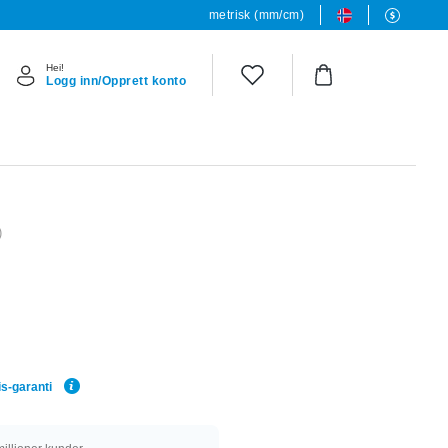
metrisk (mm/cm)
Hei!
Logg inn/Opprett konto
)
is-garanti