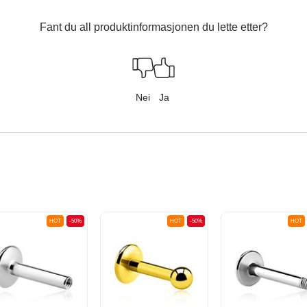
Fant du all produktinformasjonen du lette etter?
Nei
Ja
HOT
-50%
HOT
-50%
HOT