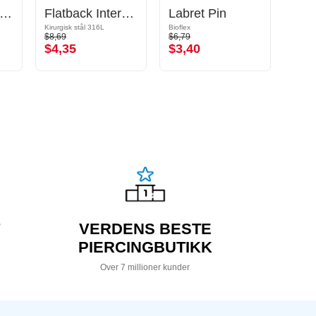
bret-pinne (titan, skinnende finish)
Flatback Internally Threaded Labret Pin (surgical steel, silver, shiny finish)
Labret Pin
Kirurgisk stål 316L
Bioflex
Kirurgi
$8,69
$6,79
$13,9
$4,35
$3,40
$6,
VERDENS BESTE
PIERCINGBUTIKK
Over 7 millioner kunder