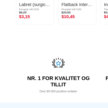
"Push-fit" labret-pinne uten gjenge (bioflex, forskjellige farger)
Labret (surgical steel, silver, shiny finish) med Utsmykket kule
Flatback Internally Threaded Labret (surgical steel, silver, shiny finish) med krystallstein
Kirurgisk stål 316L
Kirurgisk stål 316L
Tit
$6,29
$20,90
$9
$3,15
$10,45
$
NR. 1 FOR KVALITET OG
TILLIT
Over 80 000 positive omtaler