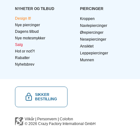
NYHETER OG TILBUD
PIERCINGER
Design It!
Kroppen
Nye piercinger
Navlepiercinger
Dagens tilbud
Ørepiercinger
Nye motesmykker
Nesepiercinger
Salg
Ansiktet
Hot or not?!
Leppepiercinger
Rabatter
Munnen
Nyhetsbrev
SIKKER
BESTILLING
Vilkår
|
Personvern
|
Colofon
© 2026
Crazy Factory International
GmbH