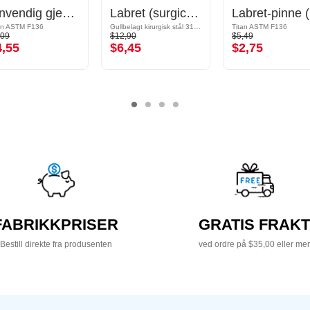
Innvendig gjenget labret-pinne (titan, skinnende finish)
Labret (surgical steel, gold, shiny finish) med Kule
La
an ASTM F136
Gullbelagt kirurgisk stål 316L
Titan ASTM F136
,09
$12,90
$5,49
4,55
$6,45
$2,75
FABRIKKPRISER
GRATIS FRAKT
Bestill direkte fra produsenten
ved ordre på $35,00 eller mer