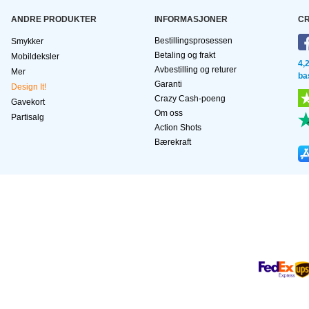
ANDRE PRODUKTER
INFORMASJONER
CR
Bestillingsprosessen
Smykker
Betaling og frakt
Mobildeksler
4,
Avbestilling og returer
Mer
ba
Garanti
Design It!
Crazy Cash-poeng
Gavekort
Om oss
Partisalg
Action Shots
Bærekraft