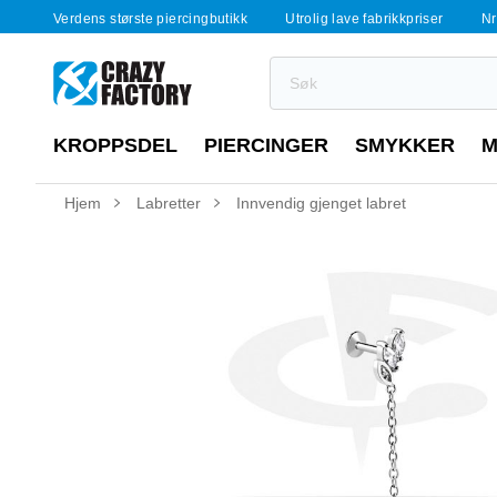
Verdens største piercingbutikk
Utrolig lave fabrikkpriser
Nr
KROPPSDEL
PIERCINGER
SMYKKER
M
Hjem
Labretter
Innvendig gjenget labret