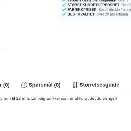
Verdens beste piercingbutikk
Over 7 m
STØRST KUNDETILFREDSHET
Over 8
FABRIKKPRISER
Bestill direkte fra p
BEST KVALITET
Over 20 års erfaring
 (0)
Spørsmål (0)
Størrelsesguide
 mm til 12 mm. En livlig artikkel som er akkurat det du trenger!