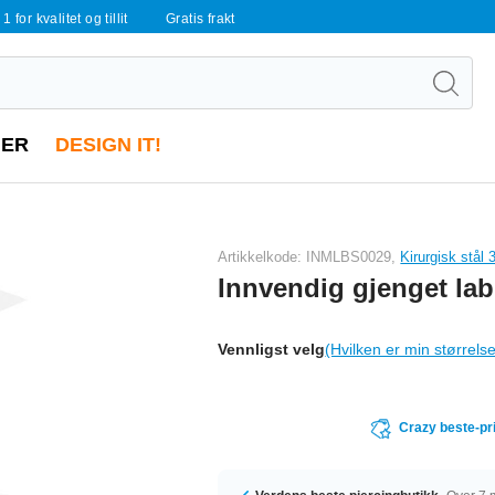
 1 for kvalitet og tillit
Gratis frakt
ER
DESIGN IT!
Artikkelkode: INMLBS0029,
Kirurgisk stål 
Innvendig gjenget lab
Vennligst velg
(Hvilken er min størrels
Crazy beste-pr