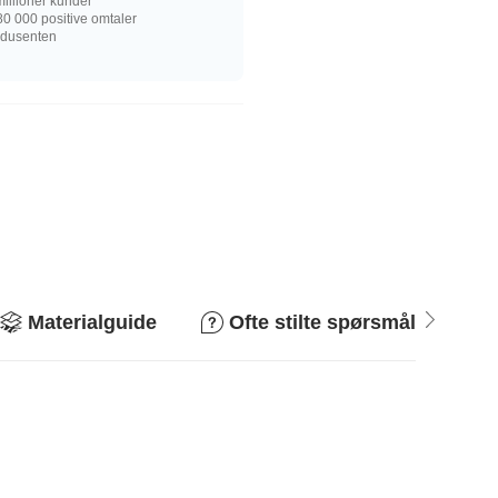
illioner kunder
0 000 positive omtaler
rodusenten
Materialguide
Ofte stilte spørsmål
R