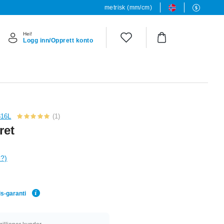
metrisk (mm/cm)
Hei!
Logg inn/Opprett konto
316L
(1)
ret
e?)
is-garanti