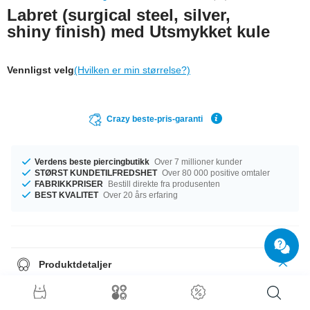
Labret (surgical steel, silver,
shiny finish) med Utsmykket kule
Vennligst velg
(Hvilken er min størrelse?)
Crazy beste-pris-garanti
Verdens beste piercingbutikk
Over 7 millioner kunder
STØRST KUNDETILFREDSHET
Over 80 000 positive omtaler
FABRIKKPRISER
Bestill direkte fra produsenten
BEST KVALITET
Over 20 års erfaring
Produktdetaljer
Vi har målene 1.2 mm og 1.6 mm på lager. Du kan velge en lengde fra 4
mm til 24 mm. Kuler med størrelse 2.5 mm til 8 mm passer til gjengene.
For dette flotte produktet kan du velge mellom flere ulike steinfarger, f.eks.