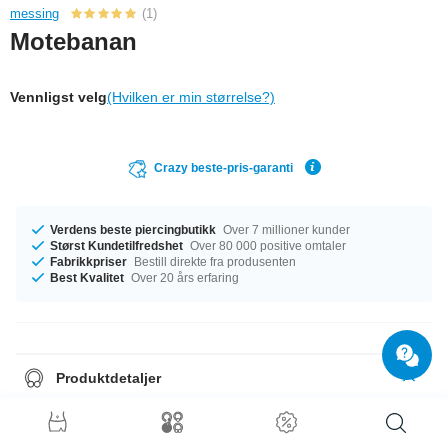
messing
(1)
Motebanan
Vennligst velg
(Hvilken er min størrelse?)
Crazy beste-pris-garanti
Verdens beste piercingbutikk
Over 7 millioner kunder
Størst Kundetilfredshet
Over 80 000 positive omtaler
Fabrikkpriser
Bestill direkte fra produsenten
Best Kvalitet
Over 20 års erfaring
Produktdetaljer
Den perfekte følgesvenn i enhver anledning … tilgjengelig med et mål på
1.6 mm. Tilgjengelig med en lengde på 10 mm. Steinfargen er Crystal. En
nydelig artikkel som vil gjøre underverker for enhver look!