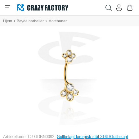
Hjem
Bøyde barbeller
Motebanan
Artikkelkode: CJ-GDBN0092,
Gullbelagt kirurgisk stål 316L/Gullbelagt