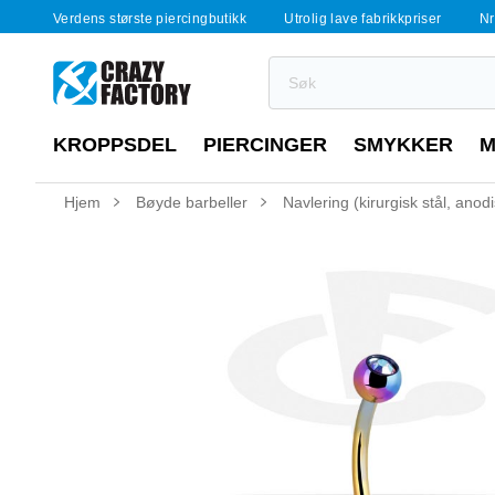
Verdens største piercingbutikk
Utrolig lave fabrikkpriser
Nr
KROPPSDEL
PIERCINGER
SMYKKER
M
Hjem
Bøyde barbeller
Navlering (kirurgisk stål, anod