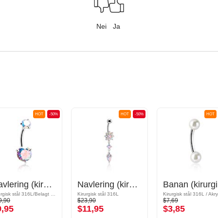
Nei
Ja
HOT
-50%
HOT
-50%
HOT
Navlering (kirurgisk stål, sølv, skinnende finish) med krystallsteiner
Navlering (kirurgisk stål, sølv, skinnende finish) med blomsterfeste og krystallsteiner
Ban
Kirurgisk stål 316L/Belagt messing
Kirurgisk stål 316L
Kirurgisk stål 316L / Akry
9,90
$23,90
$7,69
9,95
$11,95
$3,85