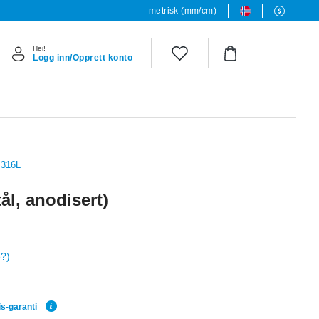
metrisk (mm/cm)
Hei!
Logg inn/Opprett konto
l 316L
ål, anodisert)
e?)
is-garanti