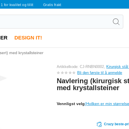
 1 for kvalitet og tillit
Gratis frakt
ER
DESIGN IT!
isert) med krystallsteiner
Artikkelkode: CJ-RNBN0002,
Kirurgisk stå
Bli den første til å anmelde
Navlering (kirurgisk st
med krystallsteiner
Vennligst velg
(Hvilken er min størrels
Crazy beste-pr