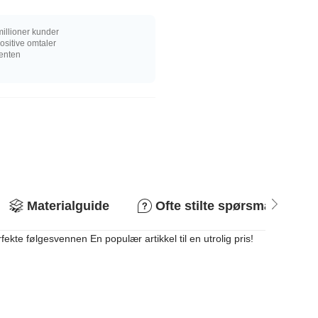
illioner kunder
sitive omtaler
senten
Materialguide
Ofte stilte spørsmål
kte følgesvennen En populær artikkel til en utrolig pris!