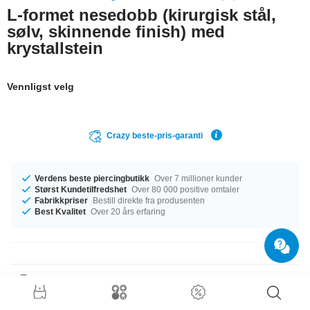
L-formet nesedobb (kirurgisk stål,
sølv, skinnende finish) med
krystallstein
Vennligst velg
Crazy beste-pris-garanti
Verdens beste piercingbutikk
Over 7 millioner kunder
Størst Kundetilfredshet
Over 80 000 positive omtaler
Fabrikkpriser
Bestill direkte fra produsenten
Best Kvalitet
Over 20 års erfaring
Produktdetaljer
Denne artikkelen har målet 0.6 mm. Den perfekte følgesvenn i enhver