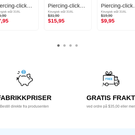
Piercing-clicker (kirurgisk stål, sølv, skinnende finish)
Piercing-clicker (kirurgisk stål, sølv, skinnende finish) med krystallsteiner
Piercing-clicker (kiru
urgisk stål 316L
Kirurgisk stål 316L
Kirurgisk stål 316L
5,90
$31,90
$19,90
7,95
$15,95
$9,95
FABRIKKPRISER
GRATIS FRAKT
Bestill direkte fra produsenten
ved ordre på $35,00 eller mer