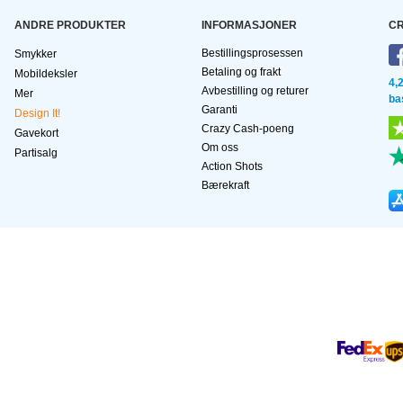
ANDRE PRODUKTER
INFORMASJONER
CR
Bestillingsprosessen
Smykker
Betaling og frakt
Mobildeksler
4,
Avbestilling og returer
Mer
ba
Garanti
Design It!
Crazy Cash-poeng
Gavekort
Om oss
Partisalg
Action Shots
Bærekraft