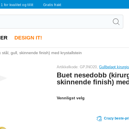
 1 for kvalitet og tillit
Gratis frakt
ER
DESIGN IT!
stål, gull, skinnende finish) med krystallstein
Artikkelkode: GPJNO20,
Gullbelagt kirurgi
Buet nesedobb (kirurgi
skinnende finish) med
Vennligst velg
Crazy beste-pr