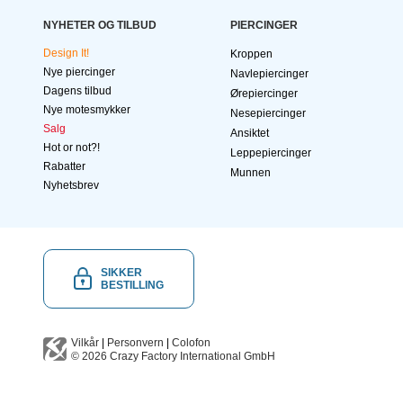
NYHETER OG TILBUD
PIERCINGER
Design It!
Kroppen
Nye piercinger
Navlepiercinger
Dagens tilbud
Ørepiercinger
Nye motesmykker
Nesepiercinger
Salg
Ansiktet
Hot or not?!
Leppepiercinger
Rabatter
Munnen
Nyhetsbrev
SIKKER
BESTILLING
Vilkår
|
Personvern
|
Colofon
© 2026
Crazy Factory International
GmbH