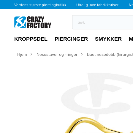
Verdens største piercingbutikk
Utrolig lave fabrikkpriser
Nr
KROPPSDEL
PIERCINGER
SMYKKER
M
Hjem
Nesestaver og -ringer
Buet nesedobb (kirurgisk 