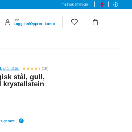
metrisk (mm/cm)
Hei!
Logg inn/Opprett konto
sk stål 316L
(19)
sk stål, gull,
 krystallstein
is-garanti