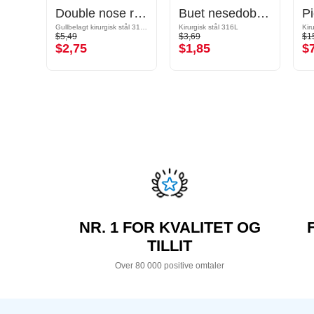
Piercing-clicker (kirurgisk stål, sølv, skinnende finish)
Double nose ring (surgical steel, gold, shiny finish)
Buet nesedobb (kirurgisk stål, sølv, skinnende finish)
Gullbelagt kirurgisk stål 316L
Kirurgisk stål 316L
Kir
$5,49
$3,69
$1
$2,75
$1,85
$
NR. 1 FOR KVALITET OG
TILLIT
Over 80 000 positive omtaler