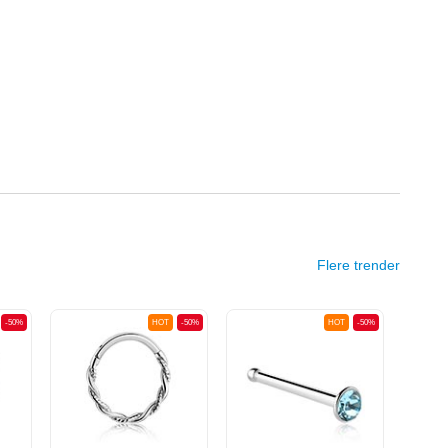
Flere trender
-50%
HOT
-50%
HOT
-50%