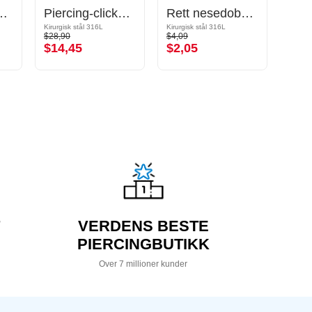
rgisk stål, svart, skinnende finish)
Piercing-clicker (kirurgisk stål, sølv, skinnende finish)
Rett nesedobb (kirurgisk stål, sølv, skinnende finish) med krystallstein
Kirurgisk stål 316L
Kirurgisk stål 316L
Bioflex
$28,90
$4,09
$6,39
$14,45
$2,05
$3,
VERDENS BESTE
PIERCINGBUTIKK
Over 7 millioner kunder