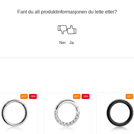
Fant du all produktinformasjonen du lette etter?
Nei
Ja
HOT
-50%
HOT
-50%
HOT