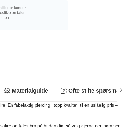
illioner kunder
sitive omtaler
senten
Materialguide
Ofte stilte spørsmål
En fabelaktig piercing i topp kvalitet, til en uslåelig pris –
vakre og føles bra på huden din, så velg gjerne den som ser