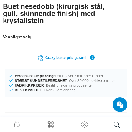
Buet nesedobb (kirurgisk stål,
gull, skinnende finish) med
krystallstein
Vennligst velg
Crazy beste-pris-garanti
Verdens beste piercingbutikk
Over 7 millioner kunder
STØRST KUNDETILFREDSHET
Over 80 000 positive omtaler
FABRIKKPRISER
Bestill direkte fra produsenten
BEST KVALITET
Over 20 års erfaring
Produktdetaljer
Denne artikkelen har målet 0.8 mm. Tilgjengelig med en lengde på 6.5