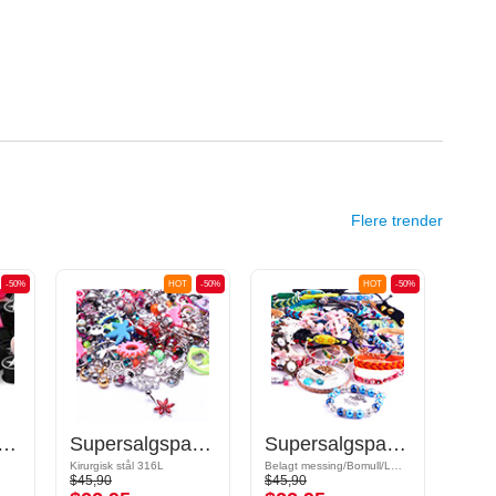
Flere trender
-50%
HOT
-50%
HOT
-50%
ersalgspakke Plugger
Supersalgspakke Bananer
Supersalgspakke Armbånd
Kirurgisk stål 316L
Belagt messing/Bomull/Lær/Jukseskinn
Akryl
$45,90
$45,90
$26,9