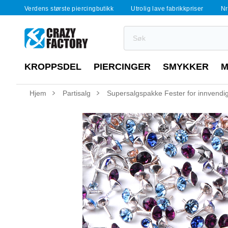
Verdens største piercingbutikk
Utrolig lave fabrikkpriser
Nr
KROPPSDEL
PIERCINGER
SMYKKER
M
Hjem
Partisalg
Supersalgspakke Fester for innvendi