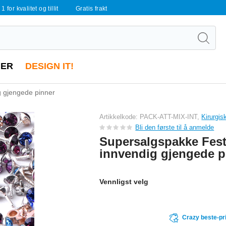
 1 for kvalitet og tillit
Gratis frakt
ER
DESIGN IT!
g gjengede pinner
Artikkelkode: PACK-ATT-MIX-INT,
Kirurgis
Bli den første til å anmelde
Supersalgspakke Fest
innvendig gjengede p
Vennligst velg
Crazy beste-pr