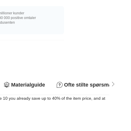
illioner kunder
0 000 positive omtaler
rodusenten
Materialguide
Ofte stilte spørsmål
e 10 you already save up to 40% of the item price, and at