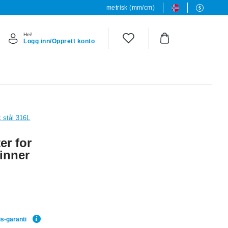
metrisk (mm/cm)
Hei!
Logg inn/Opprett konto
k stål 316L
er for
inner
is-garanti