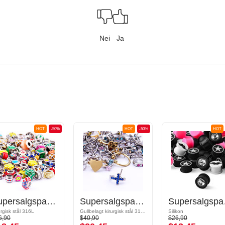
Nei
Ja
HOT
-50%
HOT
-50%
HOT
Supersalgspakke Perler for armbånd
Supersalgspakke Nesepiercinger
Sup
urgisk stål 316L
Gullbelagt kirurgisk stål 316L
Silikon
6,90
$40,90
$26,90