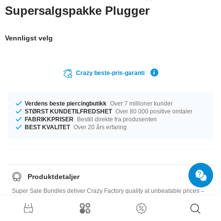
Supersalgspakke Plugger
Vennligst velg
Crazy beste-pris-garanti
Verdens beste piercingbutikk
Over 7 millioner kunder
STØRST KUNDETILFREDSHET
Over 80 000 positive omtaler
FABRIKKPRISER
Bestill direkte fra produsenten
BEST KVALITET
Over 20 års erfaring
Produktdetaljer
Super Sale Bundles deliver Crazy Factory quality at unbeatable prices –
the more you order, the more you save! At package size 10 you already
save up to 40% of the item price, and at larger sizes it’ll be even more.