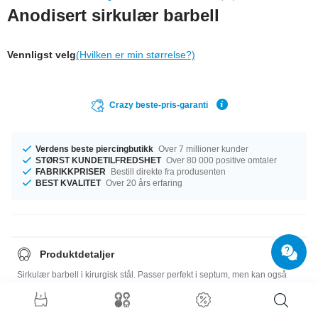
Anodisert sirkulær barbell
Vennligst velg
(Hvilken er min størrelse?)
Crazy beste-pris-garanti
Verdens beste piercingbutikk
Over 7 millioner kunder
STØRST KUNDETILFREDSHET
Over 80 000 positive omtaler
FABRIKKPRISER
Bestill direkte fra produsenten
BEST KVALITET
Over 20 års erfaring
Produktdetaljer
Sirkulær barbell i kirurgisk stål. Passer perfekt i septum, men kan også
brukes i øret. Kommer med anodiserte, gjengede kuler i flere skinnende
farger – du velger.