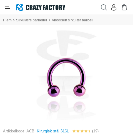
Hjem
Sirkulære barbeller
Anodisert sirkulær barbell
Artikkelkode: ACB,
Kirurgisk stål 316L
(19)