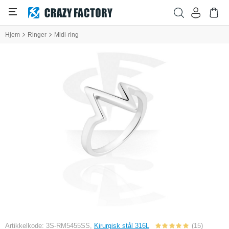
Hjem
Ringer
Midi-ring
Artikkelkode: 3S-RM5455SS,
Kirurgisk stål 316L
(15)