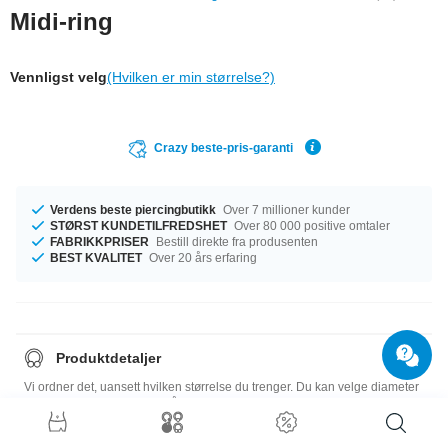
Midi-ring
Vennligst velg
(Hvilken er min størrelse?)
Crazy beste-pris-garanti
Verdens beste piercingbutikk
Over 7 millioner kunder
STØRST KUNDETILFREDSHET
Over 80 000 positive omtaler
FABRIKKPRISER
Bestill direkte fra produsenten
BEST KVALITET
Over 20 års erfaring
Produktdetaljer
Vi ordner det, uansett hvilken størrelse du trenger. Du kan velge diameter
fra 15 mm til 22 mm. Kjøp nå, før det blir utsolgt!