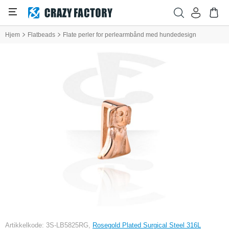
Hjem
Flatbeads
Flate perler for perlearmbånd med hundedesign
Artikkelkode: 3S-LB5825RG,
Rosegold Plated Surgical Steel 316L