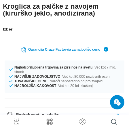
Kroglica za palčke z navojem
(kirurško jeklo, anodizirana)
Izberi
Garancija Crazy Factoryja za najboljšo ceno
Najbolj priljubljena trgovina za pirsinge na svetu
Več kot 7 mio.
strank
NAJVIŠJE ZADOVOLJSTVO
Več kot 80.000 pozitivnih ocen
TOVARNIŠKE CENE
Naroči neposredno pri proizvajalcu
NAJBOLJŠA KAKOVOST
Več kot 20 let izkušenj
Podrobnosti o izdelku
For 1.6mm pins