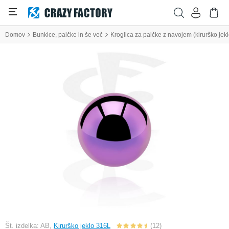
Domov
Bunkice, palčke in še več
Kroglica za palčke z navojem (kirurško jek
Št. izdelka: AB,
Kirurško jeklo 316L
(12)