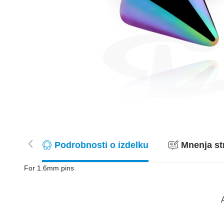
Podrobnosti o izdelku
Mnenja st
For 1.6mm pins
A