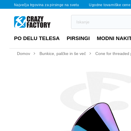
Največja trgovina za pirsinge na svetu
Ugodne tovarniške cene
PO DELU TELESA
PIRSINGI
MODNI NAKI
Domov
Bunkice, palčke in še več
Cone for threaded p