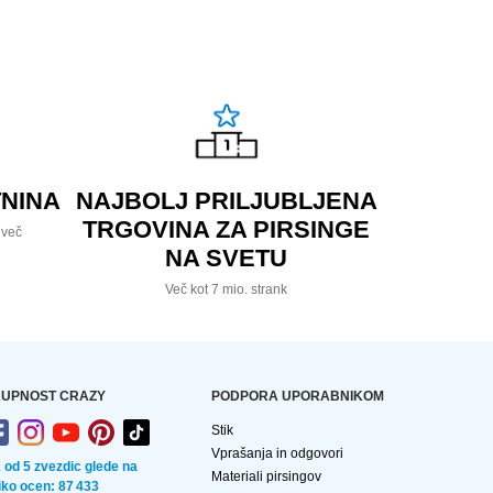
NINA
NAJBOLJ PRILJUBLJENA
TRGOVINA ZA PIRSINGE
 več
NA SVETU
Več kot 7 mio. strank
UPNOST CRAZY
PODPORA UPORABNIKOM
Stik
Vprašanja in odgovori
2 od 5 zvezdic glede na
Materiali pirsingov
liko ocen: 87 433