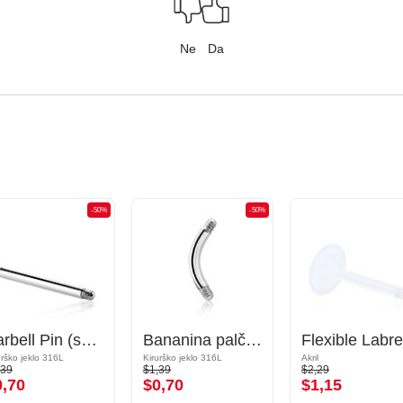
Ne
Da
-50%
-50%
Barbell Pin (surgical steel, silver, shiny finish)
Bananina palčka
urško jeklo 316L
Kirurško jeklo 316L
Akril
,39
$1,39
$2,29
0,70
$0,70
$1,15