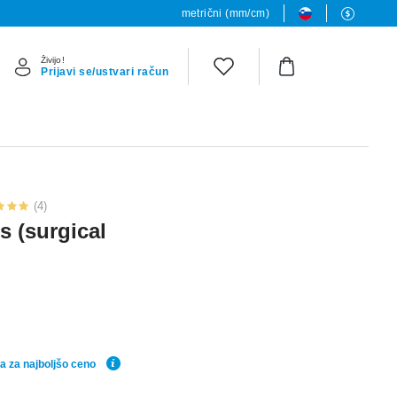
metrični (mm/cm)
Živijo!
Prijavi se/ustvari račun
(4)
s (surgical
a za najboljšo ceno