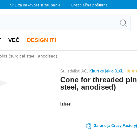
Št 1 za kakovost in zaupanje
Brezplačna poštnina
T
VEČ
DESIGN IT!
ins (surgical steel, anodised)
Št. izdelka: AC,
Kirurško jeklo 316L
Cone for threaded pin
steel, anodised)
Izberi
Garancija Crazy Factoryj