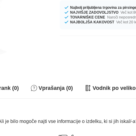
Najbolj priljubljena trgovina za pirsin
NAJVIŠJE ZADOVOLJSTVO
Več kot 8
TOVARNIŠKE CENE
Naroči neposredno
NAJBOLJŠA KAKOVOST
Več kot 20 l
rank (0)
Vprašanja (0)
Vodnik po veliko
li je bilo mogoče najti vse informacije o izdelku, ki si jih iskal/-