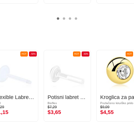
HOT
-50%
HOT
-50%
HOT
Flexible Labret Pin (acrylic, various colours)
Potisni labret brez navoja (bioflex, različne barve)
l
Bioflex
,29
$7,29
$9,09
1,15
$3,65
$4,55