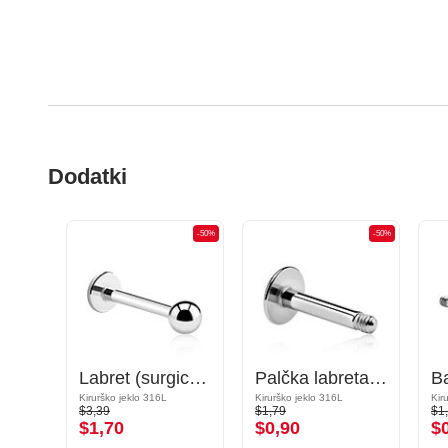
Dodatki
-50%
-50%
-50%
Okrogla palčka barbel
Labret (surgical steel, silver, shiny finish)
Palčka labreta (kirurško jeklo, srebrna, sijoč zaključek)
Pozlačeno kirurško jeklo 316L
Kirurško jeklo 316L
Kirurško jeklo 316L
Kir
$3,39
$1,79
$1
$1,70
$0,90
$