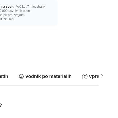
ge na svetu
Več kot 7 mio. strank
0.000 pozitivnih ocen
 pri proizvajalcu
et izkušenj
stih
Vodnik po materialih
Vprašanja in
a?