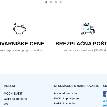
OVARNIŠKE CENE
BREZPLAČNA POŠT
roči neposredno pri proizvajalcu
za naročila v vrednosti $35,00 ali
IZDELKI
INFORMACIJE O NAKUPOVANJU
SK
Postopek naročila
MODNI NAKIT
Plačilo in pošiljanje
Ovitki Za Telefone
4,
Preklic in vračila
Več
to