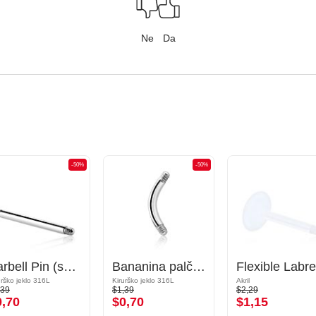
Ne
Da
-50%
-50%
Barbell Pin (surgical steel, silver, shiny finish)
Bananina palčka
urško jeklo 316L
Kirurško jeklo 316L
Akril
,39
$1,39
$2,29
0,70
$0,70
$1,15