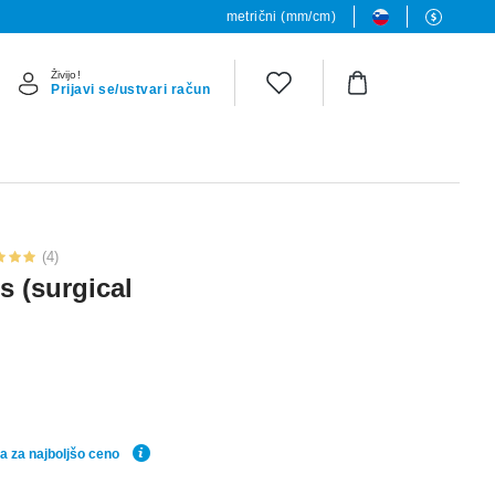
metrični (mm/cm)
Živijo!
Prijavi se/ustvari račun
(4)
s (surgical
a za najboljšo ceno