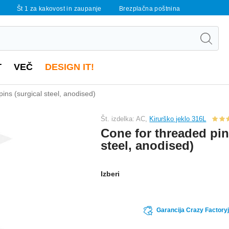
Št 1 za kakovost in zaupanje
Brezplačna poštnina
T
VEČ
DESIGN IT!
ins (surgical steel, anodised)
Št. izdelka: AC,
Kirurško jeklo 316L
Cone for threaded pin
steel, anodised)
Izberi
Garancija Crazy Factoryj