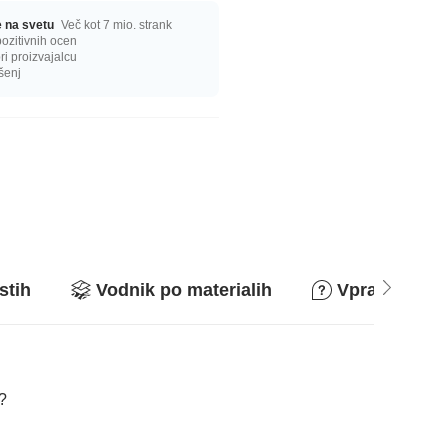
ge na svetu
Več kot 7 mio. strank
ozitivnih ocen
i proizvajalcu
šenj
stih
Vodnik po materialih
Vprašanja in
a?