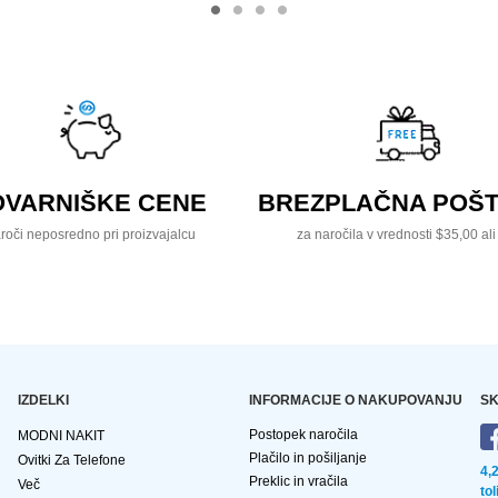
OVARNIŠKE CENE
BREZPLAČNA POŠT
roči neposredno pri proizvajalcu
za naročila v vrednosti $35,00 ali
IZDELKI
INFORMACIJE O NAKUPOVANJU
SK
Postopek naročila
MODNI NAKIT
Plačilo in pošiljanje
Ovitki Za Telefone
4,
Preklic in vračila
Več
to