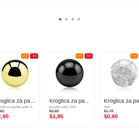
HOT
-50%
HOT
-50%
HOT
Kroglica za palčke z navojem (kirurško jeklo, zlata, sijoč zaključek)
Kroglica za palčke z navojem (kirurško jeklo, črna, sijoč zaključek)
Pozlačeno kirurško jeklo 316L
Kirurško jeklo 316L
Akril
,89
$3,89
$1,79
2,95
$1,95
$0,90