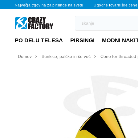
Največja trgovina za pirsinge na svetu
Ugodne tovarniške cene
PO DELU TELESA
PIRSINGI
MODNI NAKI
Domov
Bunkice, palčke in še več
Cone for threaded p