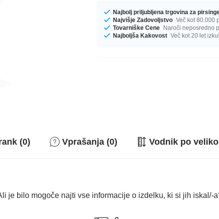
Najbolj priljubljena trgovina za pirsin
Najvišje Zadovoljstvo
Več kot 80.000 p
Tovarniške Cene
Naroči neposredno pr
Najboljša Kakovost
Več kot 20 let izku
rank (0)
Vprašanja (0)
Vodnik po veliko
li je bilo mogoče najti vse informacije o izdelku, ki si jih iskal/-