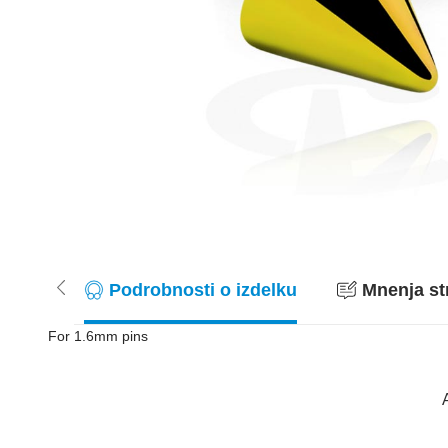
Podrobnosti o izdelku
Mnenja st
For 1.6mm pins
A