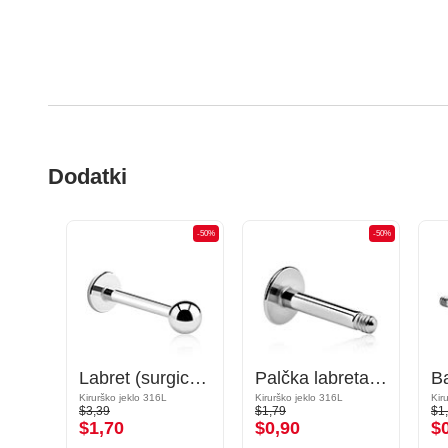
Dodatki
-50%
-50%
-50%
Okrogla palčka barbel
Labret (surgical steel, silver, shiny finish)
Palčka labreta (kirurško jeklo, srebrna, sijoč zaključek)
Pozlačeno kirurško jeklo 316L
Kirurško jeklo 316L
Kirurško jeklo 316L
Kir
$3,39
$1,79
$1
$1,70
$0,90
$