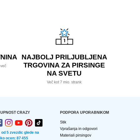
NINA
NAJBOLJ PRILJUBLJENA
TRGOVINA ZA PIRSINGE
 več
NA SVETU
Več kot 7 mio. strank
UPNOST CRAZY
PODPORA UPORABNIKOM
Stik
Vprašanja in odgovori
2 od 5 zvezdic glede na
Materiali pirsingov
liko ocen: 87 455