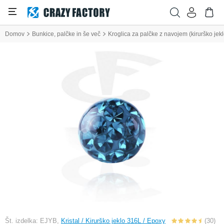
Domov
Bunkice, palčke in še več
Kroglica za palčke z navojem (kirurško jeklo
Št. izdelka: EJYB,
Kristal / Kirurško jeklo 316L / Epoxy
(30)