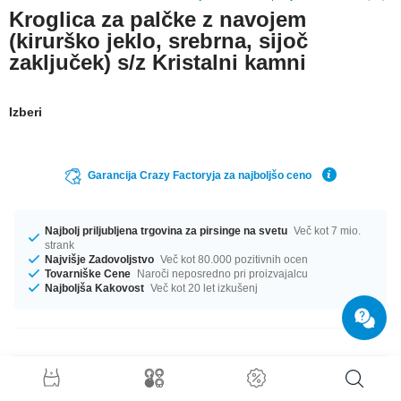
Kroglica za palčke z navojem
(kirurško jeklo, srebrna, sijoč
zaključek) s/z Kristalni kamni
Izberi
Garancija Crazy Factoryja za najboljšo ceno
Najbolj priljubljena trgovina za pirsinge na svetu
Več kot 7 mio.
strank
Najvišje Zadovoljstvo
Več kot 80.000 pozitivnih ocen
Tovarniške Cene
Naroči neposredno pri proizvajalcu
Najboljša Kakovost
Več kot 20 let izkušenj
Podrobnosti o izdelku