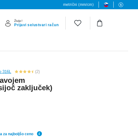
metrični (mm/cm)
Živijo!
Prijavi se/ustvari račun
lo 316L
(2)
navojem
 sijoč zaključek)
a za najboljšo ceno