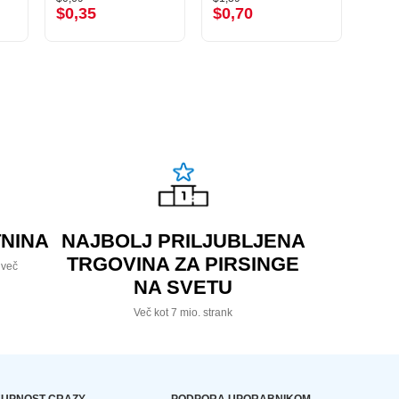
$0,35
$0,70
$2,
NINA
NAJBOLJ PRILJUBLJENA
TRGOVINA ZA PIRSINGE
 več
NA SVETU
Več kot 7 mio. strank