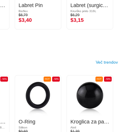
Flexible Labret Pin (acrylic, various colours)
Labret Pin
Labret (surgical steel, silver, shiny finish) s/z Bunkica s kristalčkom
Bioflex
Kirurško jeklo 316L
Akril
$6,79
$6,29
$1,79
$3,40
$3,15
$0,
Več trendov
-50%
HOT
-50%
HOT
-50%
Kroglica za palčke z navojem (kirurško jeklo, srebrna, sijoč zaključek) s/z Kristalni kamni
O-Ring
Kroglica za palčke z navojem (akril, različne barve)
Kristal / Kirurško jeklo 316L / Epoxy
Silikon
Akril
Kiruršk
$0,69
$1,39
$4,09