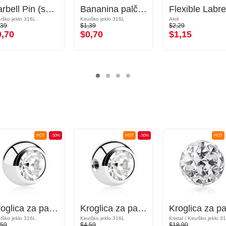
Barbell Pin (surgical steel, silver, shiny finish)
Bananina palčka
urško jeklo 316L
Kirurško jeklo 316L
Akril
,39
$1,39
$2,29
0,70
$0,70
$1,15
HOT
-50%
HOT
-50%
HOT
Kroglica za palčke z navojem (kirurško jeklo, srebrna, sijoč zaključek) s/z Kristalni kamen
Kroglica za palčke z navojem (kirurško jeklo, srebrna, sijoč zaključek) s/z Kristalni kamen
urško jeklo 316L
Kirurško jeklo 316L
,59
$4,59
$18,90