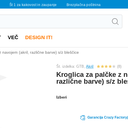
Št 1 za kakovost in zaupanje
Brezplačna poštnina
T
VEČ
DESIGN IT!
z navojem (akril, različne barve) s/z bleščice
Št. izdelka: GTB,
Akril
(8)
Kroglica za palčke z n
različne barve) s/z bl
Izberi
Garancija Crazy Factoryj