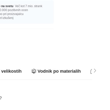
ge na svetu
Več kot 7 mio. strank
0.000 pozitivnih ocen
 pri proizvajalcu
et izkušenj
 velikostih
Vodnik po materialih
Vpraša
a?