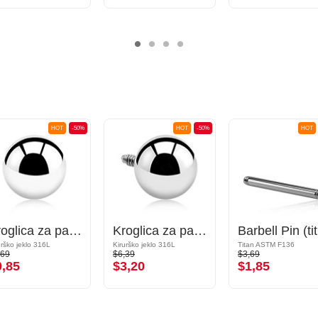
HOT
-50%
HOT
-50%
HOT
Kroglica za palčke z navojem (kirurško jeklo, srebrna, sijoč zaključek)
Kroglica za palčke z notranjim navojem (kirurško jeklo, srebrna, sijoč zaključek)
B
urško jeklo 316L
Kirurško jeklo 316L
Titan ASTM F136
,69
$6,39
$3,69
0,85
$3,20
$1,85