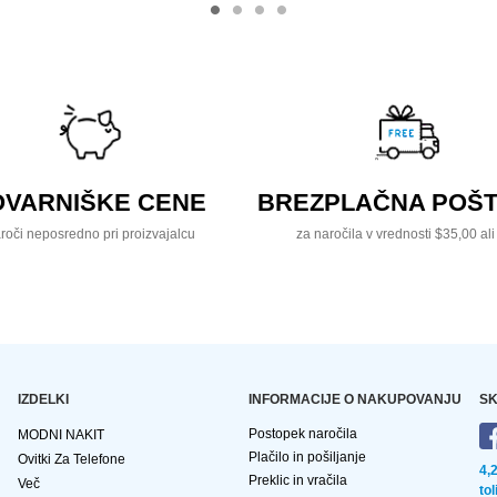
OVARNIŠKE CENE
BREZPLAČNA POŠT
roči neposredno pri proizvajalcu
za naročila v vrednosti $35,00 ali
IZDELKI
INFORMACIJE O NAKUPOVANJU
SK
Postopek naročila
MODNI NAKIT
Plačilo in pošiljanje
Ovitki Za Telefone
4,
Preklic in vračila
Več
to