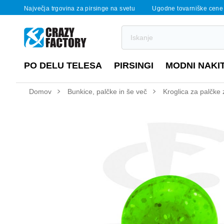
Največja trgovina za pirsinge na svetu
Ugodne tovarniške cene
PO DELU TELESA
PIRSINGI
MODNI NAKI
Domov
Bunkice, palčke in še več
Kroglica za palčke 