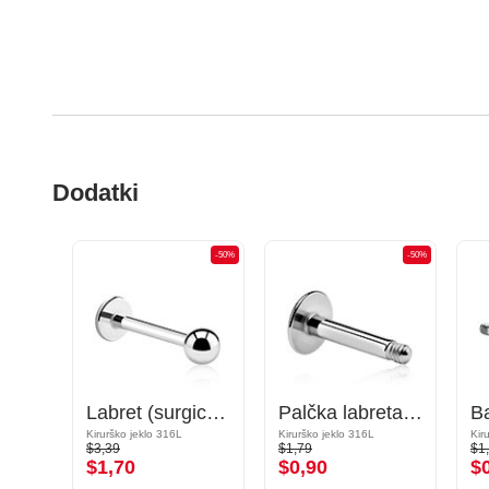
Dodatki
-50%
-50%
-50%
Okrogla palčka barbel
Labret (surgical steel, silver, shiny finish)
Palčka labreta (kirurško jeklo, srebrna, sijoč zaključek)
Pozlačeno kirurško jeklo 316L
Kirurško jeklo 316L
Kirurško jeklo 316L
Kir
$3,39
$1,79
$1
$1,70
$0,90
$