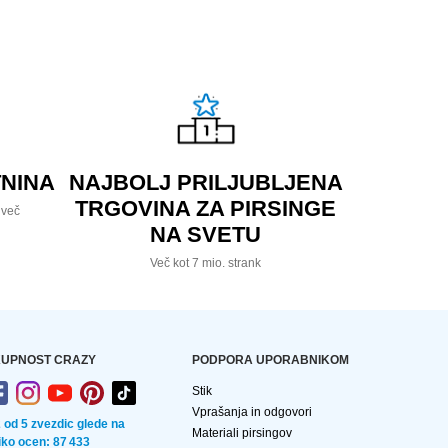
NINA
NAJBOLJ PRILJUBLJENA
TRGOVINA ZA PIRSINGE
 več
NA SVETU
Več kot 7 mio. strank
UPNOST CRAZY
PODPORA UPORABNIKOM
Stik
Vprašanja in odgovori
2 od 5 zvezdic glede na
Materiali pirsingov
liko ocen: 87 433