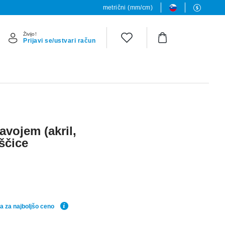
metrični (mm/cm)
Živijo!
Prijavi se/ustvari račun
avojem (akril,
eščice
a za najboljšo ceno