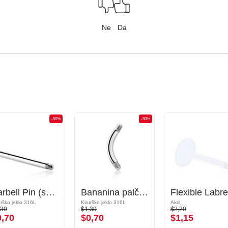
Ne
Da
-50%
-50%
Barbell Pin (surgical steel, silver, shiny finish)
Bananina palčka
urško jeklo 316L
Kirurško jeklo 316L
Akril
,39
$1,39
$2,29
0,70
$0,70
$1,15