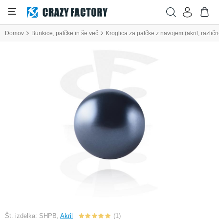
Domov
Bunkice, palčke in še več
Kroglica za palčke z navojem (akril, različ
Št. izdelka: SHPB,
Akril
(1)