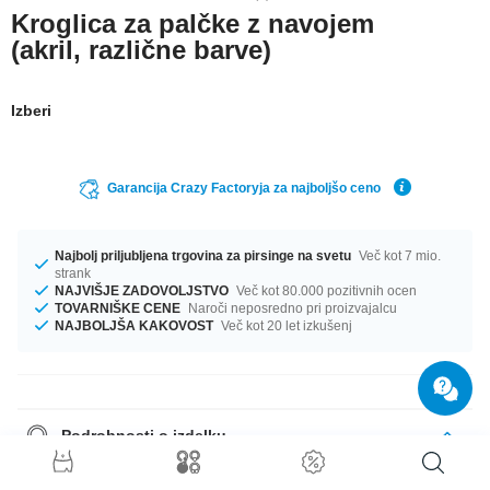
Kroglica za palčke z navojem
(akril, različne barve)
Izberi
Garancija Crazy Factoryja za najboljšo ceno
Najbolj priljubljena trgovina za pirsinge na svetu
Več kot 7 mio.
strank
NAJVIŠJE ZADOVOLJSTVO
Več kot 80.000 pozitivnih ocen
TOVARNIŠKE CENE
Naroči neposredno pri proizvajalcu
NAJBOLJŠA KAKOVOST
Več kot 20 let izkušenj
Podrobnosti o izdelku
Ne glede na to, kakšno velikost potrebuješ, pri nas jo zagotovo najdeš.
Izbiraš lahko med profiloma 1.2 mm in 1.6 mm. Premeri od 2.5 mm do 8