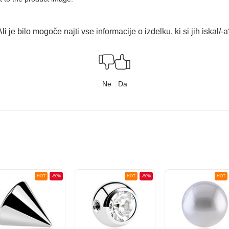
li je bilo mogoče najti vse informacije o izdelku, ki si jih iskal/-
Ne
Da
HOT
-50%
HOT
-50%
HOT