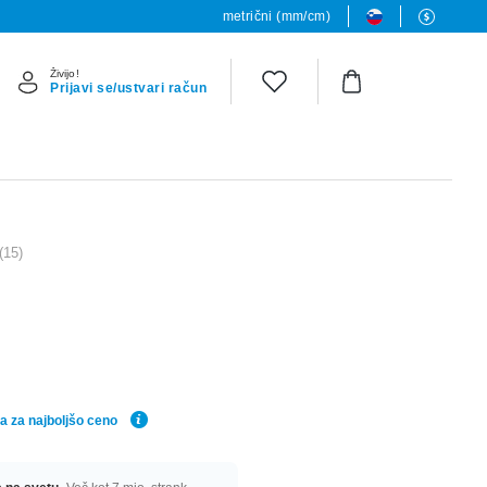
metrični (mm/cm)
Živijo!
Prijavi se/ustvari račun
(15)
a za najboljšo ceno