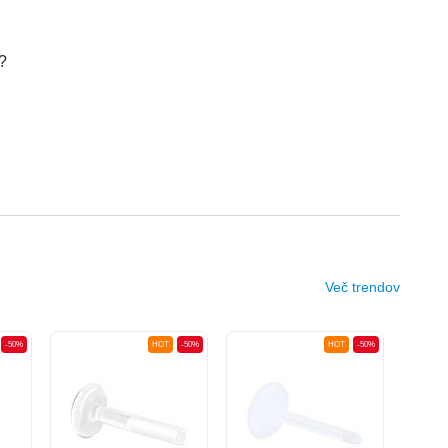
a?
Več trendov
-50%
HOT
-50%
HOT
-50%