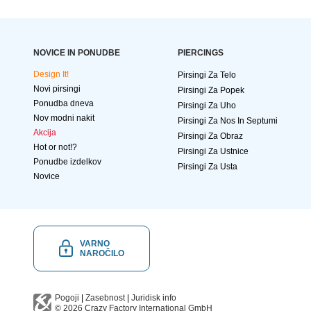
NOVICE IN PONUDBE
PIERCINGS
Design It!
Pirsingi Za Telo
Novi pirsingi
Pirsingi Za Popek
Ponudba dneva
Pirsingi Za Uho
Nov modni nakit
Pirsingi Za Nos In Septumi
Akcija
Pirsingi Za Obraz
Hot or not!?
Pirsingi Za Ustnice
Ponudbe izdelkov
Pirsingi Za Usta
Novice
VARNO
NAROČILO
Pogoji
|
Zasebnost
|
Juridisk info
© 2026
Crazy Factory International
GmbH