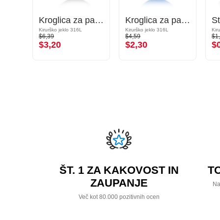
Palčka labreta (titan, sijoč zaključek)
Kroglica za palčke z notranjim navojem (kirurško jeklo, srebrna, sijoč zaključek)
Kroglica za palčke z navojem (kirurško jeklo, anodizirana)
Kirurško jeklo 316L
Kirurško jeklo 316L
Kir
$6,39
$4,59
$1
$3,20
$2,30
$
ŠT. 1 ZA KAKOVOST IN
T
ZAUPANJE
Na
Več kot 80.000 pozitivnih ocen