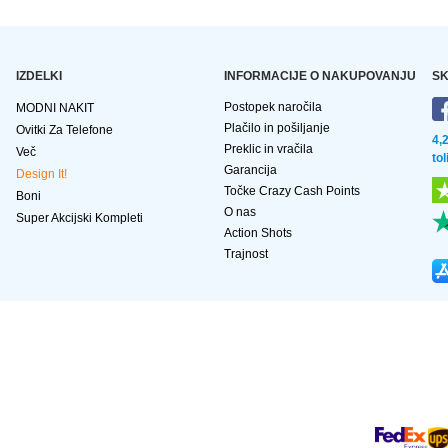
IZDELKI
INFORMACIJE O NAKUPOVANJU
SK
Postopek naročila
MODNI NAKIT
Plačilo in pošiljanje
Ovitki Za Telefone
4,
Preklic in vračila
Več
to
Garancija
Design It!
Točke Crazy Cash Points
Boni
O nas
Super Akcijski Kompleti
Action Shots
Trajnost