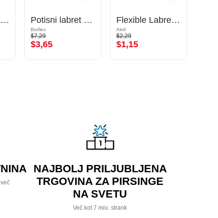
Kroglica za palčke z navojem (umetni biser, različne barve) s/z imitacijo bisera
Potisni labret brez navoja (bioflex, različne barve)
Flexible Labret Pin (acrylic, various colours)
Bioflex
Akril
Kiruršk
$7,29
$2,29
$1,39
$3,65
$1,15
$0,
NINA
NAJBOLJ PRILJUBLJENA
TRGOVINA ZA PIRSINGE
 več
NA SVETU
Več kot 7 mio. strank