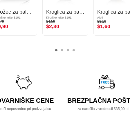
Stožec za palčke z navojem (kirurško jeklo, srebrn, sijoč zaključek)
Kroglica za palčke z navojem (kirurško jeklo, srebrna, sijoč zaključek) s/z Kristalni kamen
urško jeklo 316L
Kirurško jeklo 316L
Akril
,79
$4,59
$3,19
0,90
$2,30
$1,60
OVARNIŠKE CENE
BREZPLAČNA POŠT
roči neposredno pri proizvajalcu
za naročila v vrednosti $35,00 ali