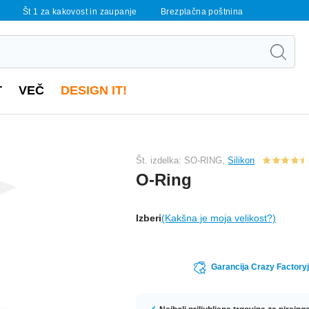
Št 1 za kakovost in zaupanje
Brezplačna poštnina
T
VEČ
DESIGN IT!
Št. izdelka: SO-RING,
Silikon
O-Ring
Izberi
(Kakšna je moja velikost?)
Garancija Crazy Factoryj