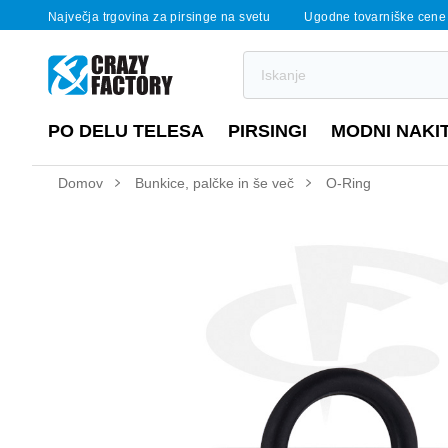
Največja trgovina za pirsinge na svetu
Ugodne tovarniške cene
PO DELU TELESA
PIRSINGI
MODNI NAKI
Domov
Bunkice, palčke in še več
O-Ring