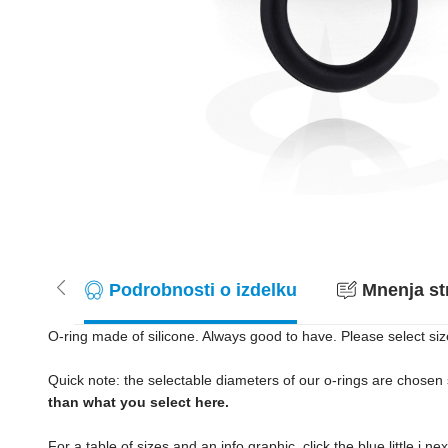
Podrobnosti o izdelku
Mnenja st
O-ring made of silicone. Always good to have. Please select siz
Quick note: the selectable diameters of our o-rings are chosen s
than what you select here.
For a table of sizes and an info graphic, click the blue little i n