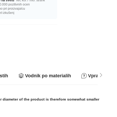
ge na svetu
Več kot 7 mio. strank
0.000 pozitivnih ocen
 pri proizvajalcu
et izkušenj
stih
Vodnik po materialih
Vprašanja in
or diameter of the product is therefore somewhat smaller