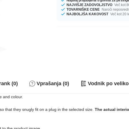
Najbolj priljubljena trgovina za pirsin
NAJVIŠJE ZADOVOLJSTVO
Več kot 8
TOVARNIŠKE CENE
Naroči neposredno
NAJBOLJŠA KAKOVOST
Več kot 20 l
rank (0)
Vprašanja (0)
Vodnik po veliko
e and colour.
o that they snugly fit on a plug in the selected size.
The actual interi
ext to the product image.