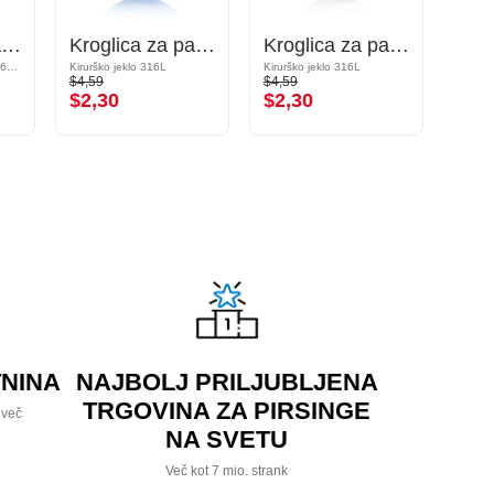
Kroglica za palčke z navojem (kirurško jeklo, srebrna, sijoč zaključek) s/z Kristalni kamni
Kroglica za palčke z navojem (kirurško jeklo, anodizirana)
Kroglica za palčke z navojem (kirurško jeklo, srebrna, sijoč zaključek) s/z Kristalni kamen
Kristal / Kirurško jeklo 316L / Epoxy
Kirurško jeklo 316L
Kirurško jeklo 316L
Akril
$4,59
$4,59
$3,19
$2,30
$2,30
$1,
NINA
NAJBOLJ PRILJUBLJENA
TRGOVINA ZA PIRSINGE
 več
NA SVETU
Več kot 7 mio. strank