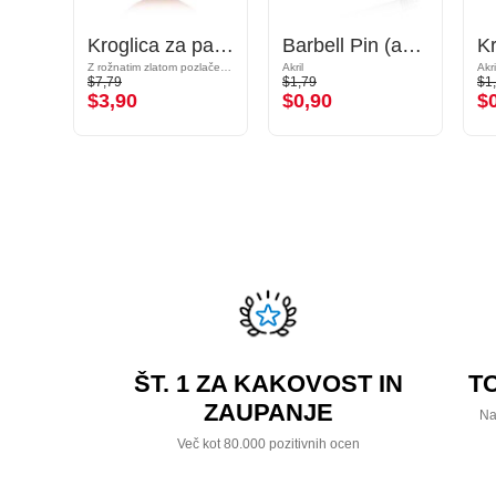
Stožec za palčke z navojem (kirurško jeklo, srebrn, sijoč zaključek)
Kroglica za palčke z navojem (kirurško jeklo, rožnatozlata, sijoč zaključek)
Barbell Pin (acrylic, various colours)
Z rožnatim zlatom pozlačeno kirurško jeklo 316L
Akril
Akri
$7,79
$1,79
$1
$3,90
$0,90
$
ŠT. 1 ZA KAKOVOST IN
T
ZAUPANJE
Na
Več kot 80.000 pozitivnih ocen