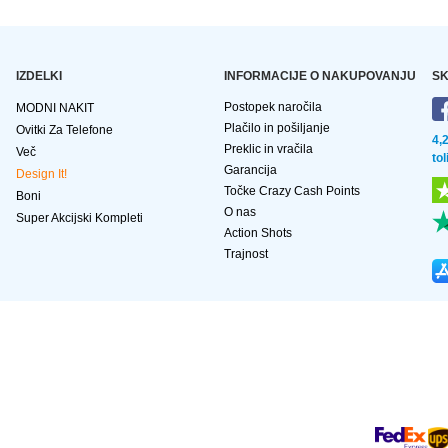
IZDELKI
INFORMACIJE O NAKUPOVANJU
SK
Postopek naročila
MODNI NAKIT
Plačilo in pošiljanje
Ovitki Za Telefone
4,
Preklic in vračila
Več
to
Garancija
Design It!
Točke Crazy Cash Points
Boni
O nas
Super Akcijski Kompleti
Action Shots
Trajnost