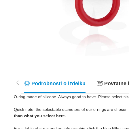
Podrobnosti o izdelku
Povratne i
O-ring made of silicone. Always good to have. Please select siz
Quick note: the selectable diameters of our o-rings are chosen s
than what you select here.
For a table of sizes and an info graphic, click the blue little i n