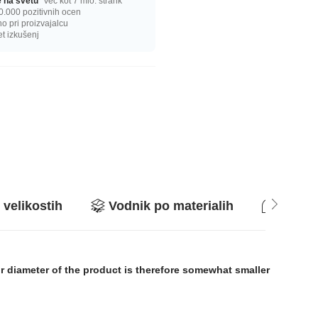
ge na svetu
Več kot 7 mio. strank
0.000 pozitivnih ocen
 pri proizvajalcu
et izkušenj
 velikostih
Vodnik po materialih
Vpraša
or diameter of the product is therefore somewhat smaller