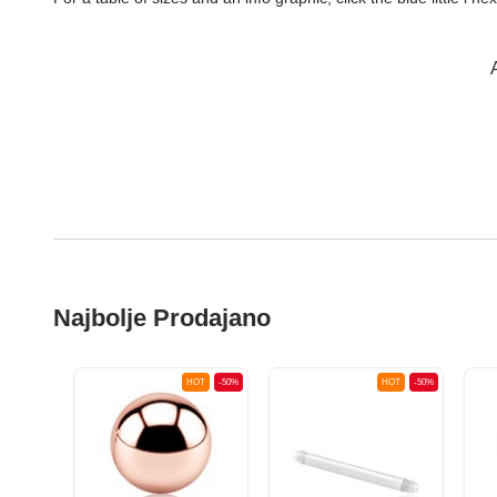
A
Najbolje Prodajano
OT
-50%
HOT
-50%
HOT
-50%