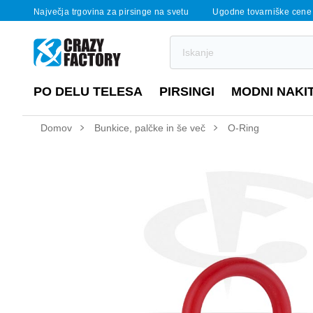
Največja trgovina za pirsinge na svetu
Ugodne tovarniške cene
PO DELU TELESA
PIRSINGI
MODNI NAKI
Domov
Bunkice, palčke in še več
O-Ring