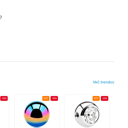
a?
Več trendov
-50%
HOT
-50%
HOT
-50%