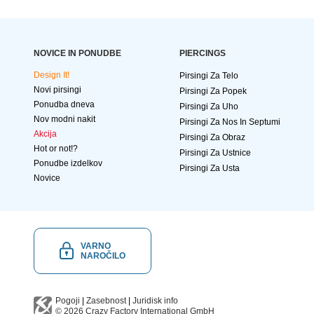
NOVICE IN PONUDBE
PIERCINGS
Design It!
Pirsingi Za Telo
Novi pirsingi
Pirsingi Za Popek
Ponudba dneva
Pirsingi Za Uho
Nov modni nakit
Pirsingi Za Nos In Septumi
Akcija
Pirsingi Za Obraz
Hot or not!?
Pirsingi Za Ustnice
Ponudbe izdelkov
Pirsingi Za Usta
Novice
VARNO
NAROČILO
Pogoji
|
Zasebnost
|
Juridisk info
© 2026
Crazy Factory International
GmbH