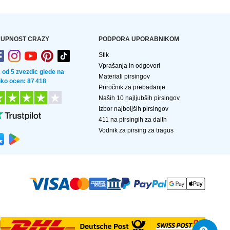
UPNOST CRAZY
PODPORA UPORABNIKOM
Stik
Vprašanja in odgovori
2 od 5 zvezdic glede na
Materiali pirsingov
liko ocen: 87 418
Priročnik za prebadanje
Naših 10 najljubših pirsingov
Izbor najboljših pirsingov
411 na pirsingih za daith
Vodnik za pirsing za tragus