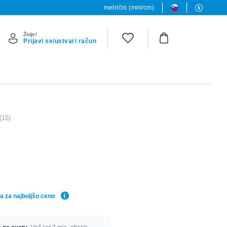
metrični (mm/cm)
Živijo!
Prijavi se/ustvari račun
(15)
a za najboljšo ceno