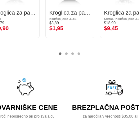
Kroglica za palčke z navojem (akril, različne barve) s/z bleščice
Kroglica za palčke z navojem (kirurško jeklo, črna, sijoč zaključek)
l
Kirurško jeklo 316L
,79
$3,89
$18,90
0,90
$1,95
$9,45
OVARNIŠKE CENE
BREZPLAČNA POŠT
roči neposredno pri proizvajalcu
za naročila v vrednosti $35,00 ali