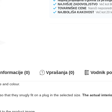
Najbolj priljubljena trgovina za pirsin
NAJVIŠJE ZADOVOLJSTVO
Več kot 8
TOVARNIŠKE CENE
Naroči neposredno
NAJBOLJŠA KAKOVOST
Več kot 20 l
nformacije (0)
Vprašanja (0)
Vodnik po
e and colour.
o that they snugly fit on a plug in the selected size.
The actual interi
ext to the product image.