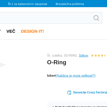
Št 1 za kakovost in zaupanje
Brezplačna poštnina
T
VEČ
DESIGN IT!
Št. izdelka: SO-RING,
Silikon
O-Ring
Izberi
(Kakšna je moja velikost?)
Garancija Crazy Factoryj