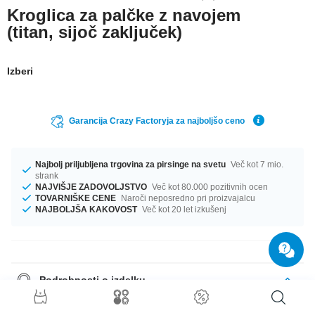
Kroglica za palčke z navojem
(titan, sijoč zaključek)
Izberi
Garancija Crazy Factoryja za najboljšo ceno
Najbolj priljubljena trgovina za pirsinge na svetu
Več kot 7 mio.
strank
NAJVIŠJE ZADOVOLJSTVO
Več kot 80.000 pozitivnih ocen
TOVARNIŠKE CENE
Naroči neposredno pri proizvajalcu
NAJBOLJŠA KAKOVOST
Več kot 20 let izkušenj
Podrobnosti o izdelku
For 1.6mm pins