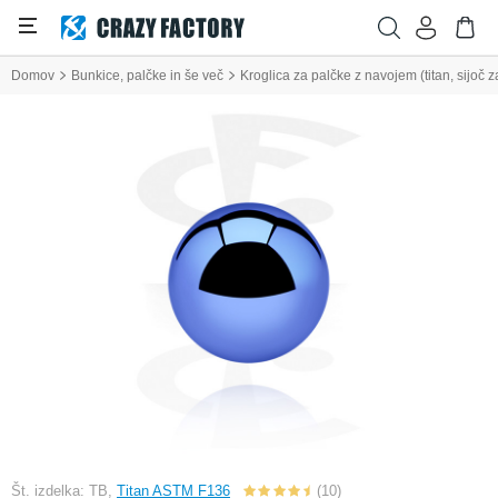
Domov
Bunkice, palčke in še več
Kroglica za palčke z navojem (titan, sijoč z
Št. izdelka: TB,
Titan ASTM F136
(10)