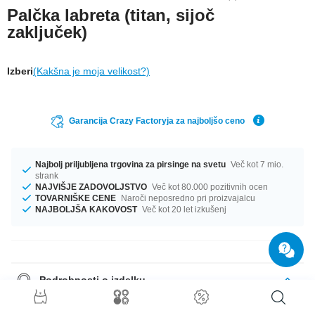
Palčka labreta (titan, sijoč
zaključek)
Izberi
(Kakšna je moja velikost?)
Garancija Crazy Factoryja za najboljšo ceno
Najbolj priljubljena trgovina za pirsinge na svetu
Več kot 7 mio.
strank
NAJVIŠJE ZADOVOLJSTVO
Več kot 80.000 pozitivnih ocen
TOVARNIŠKE CENE
Naroči neposredno pri proizvajalcu
NAJBOLJŠA KAKOVOST
Več kot 20 let izkušenj
Podrobnosti o izdelku
Ta izdelek čaka nate v profilu 1.2 mm in 1.6 mm. Ne glede na to, kakšno
velikost potrebuješ, pri nas jo zagotovo najdeš. Izbiraš lahko med