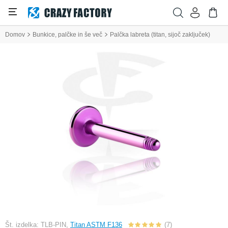
Domov
Bunkice, palčke in še več
Palčka labreta (titan, sijoč zaključek)
Št. izdelka: TLB-PIN,
Titan ASTM F136
(7)