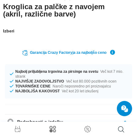
Kroglica za palčke z navojem
(akril, različne barve)
Izberi
Garancija Crazy Factoryja za najboljšo ceno
Najbolj priljubljena trgovina za pirsinge na svetu
Več kot 7 mio.
strank
NAJVIŠJE ZADOVOLJSTVO
Več kot 80.000 pozitivnih ocen
TOVARNIŠKE CENE
Naroči neposredno pri proizvajalcu
NAJBOLJŠA KAKOVOST
Več kot 20 let izkušenj
Podrobnosti o izdelku
Ta izdelek čaka nate v profilu 1.2 mm in 1.6 mm. Na voljo ti je s premeri od
2.5 mm do 6 mm. Barvna paleta je pestra in vključuje barvi, kot sta Black