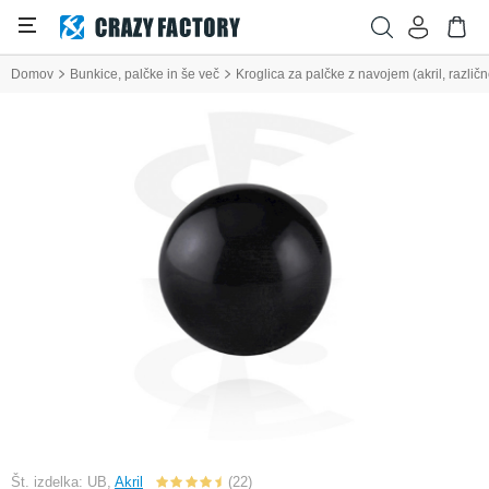
Domov
Bunkice, palčke in še več
Kroglica za palčke z navojem (akril, različ
Št. izdelka: UB,
Akril
(22)