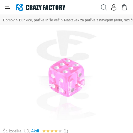
Domov
Bunkice, palčke in še več
Nastavek za palčke z navojem (akril, razli
Št. izdelka: UD,
Akril
(1)