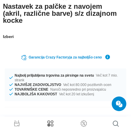
Nastavek za palčke z navojem
(akril, različne barve) s/z dizajnom
kocke
Izberi
Garancija Crazy Factoryja za najboljšo ceno
Najbolj priljubljena trgovina za pirsinge na svetu
Več kot 7 mio.
strank
NAJVIŠJE ZADOVOLJSTVO
Več kot 80.000 pozitivnih ocen
TOVARNIŠKE CENE
Naroči neposredno pri proizvajalcu
NAJBOLJŠA KAKOVOST
Več kot 20 let izkušenj
Podrobnosti o izdelku