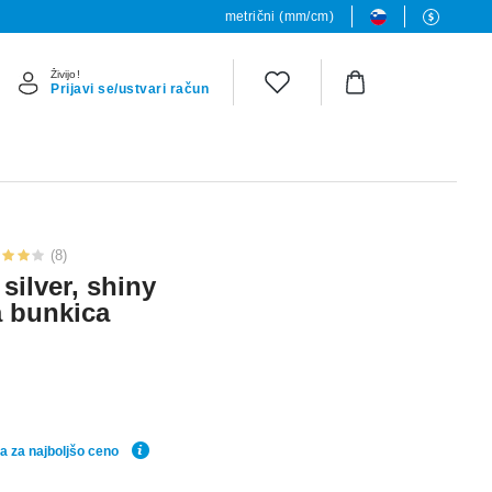
metrični (mm/cm)
Živijo!
Prijavi se/ustvari račun
(8)
 silver, shiny
a bunkica
a za najboljšo ceno