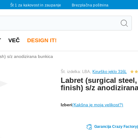
Št 1 za kakovost in zaupanje
Brezplačna poštnina
T
VEČ
DESIGN IT!
inish) s/z anodizirana bunkica
Št. izdelka: LBA,
Kirurško jeklo 316L
Labret (surgical steel,
finish) s/z anodiziran
Izberi
(Kakšna je moja velikost?)
Garancija Crazy Factoryj