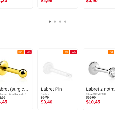
2,30
$2,95
$0,90
HOT
-50%
HOT
-50%
HOT
Labret (surgical steel, gold, shiny finish) s/z Bunkica
Labret Pin
Labret 
Pozlačeno kirurško jeklo 316L
Bioflex
Titan ASTM F136
2,90
$6,79
$20,90
6,45
$3,40
$10,45