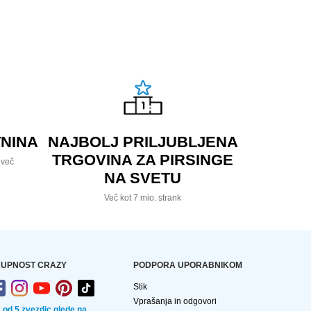
NINA
NAJBOLJ PRILJUBLJENA
TRGOVINA ZA PIRSINGE
 več
NA SVETU
Več kot 7 mio. strank
UPNOST CRAZY
PODPORA UPORABNIKOM
Stik
Vprašanja in odgovori
2 od 5 zvezdic glede na