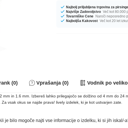
Najbolj priljubljena trgovina za pirsin
Najvišje Zadovoljstvo
Več kot 80.000 p
Tovarniške Cene
Naroči neposredno pr
Najboljša Kakovost
Več kot 20 let izku
rank (0)
Vprašanja (0)
Vodnik po veliko
u 1.2 mm in 1.6 mm. Izbereš lahko prilegajočo se dolžino od 4 mm do 24
Za vsak okus se najde prava! lively izdelek, ki je kot ustvarjen zate.
li je bilo mogoče najti vse informacije o izdelku, ki si jih iskal/-