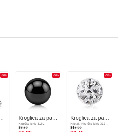
-50%
-50%
-50%
 navojem (kirurško jeklo, srebrn, sijoč zaključek)
Kroglica za palčke z navojem (kirurško jeklo, črna, sijoč zaključek)
Kroglica za palčke z navojem (kirurško jeklo, srebrna, sijoč zaključek) s/z Kristalni kamni
Kirurško jeklo 316L
Kristal / Kirurško jeklo 316L / Epoxy
Akril
$3,89
$18,90
$3,19