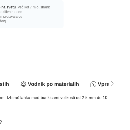
ge na svetu
Več kot 7 mio. strank
ozitivnih ocen
i proizvajalcu
šenj
stih
Vodnik po materialih
Vprašanja in
 mm. Izbiraš lahko med bunkicami velikosti od 2.5 mm do 10
a?