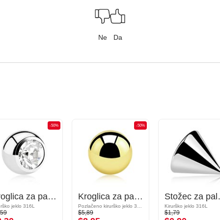
Ne
Da
-50%
-50%
Kroglica za palčke z navojem (kirurško jeklo, srebrna, sijoč zaključek) s/z Kristalni kamen
Kroglica za palčke z navojem (kirurško jeklo, zlata, sijoč zaključek)
Stožec za palčke z
urško jeklo 316L
Pozlačeno kirurško jeklo 316L
Kirurško jeklo 316L
,59
$5,89
$1,79