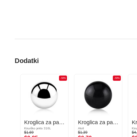
Dodatki
-50%
-50%
-50%
Stožec za palčke z navojem (kirurško jeklo, črn, sijoč zaključek)
Kroglica za palčke z navojem (kirurško jeklo, srebrna, sijoč zaključek)
Kroglica za palčke z navojem (akril, različne barve)
Kirurško jeklo 316L
Akril
Kir
$1,69
$1,39
$4