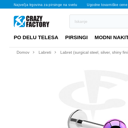
Največja trgovina za pirsinge na svetu
Ugodne tovarniške cene
PO DELU TELESA
PIRSINGI
MODNI NAKI
Domov
Labreti
Labret (surgical steel, silver, shiny f