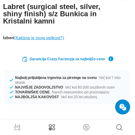
Labret (surgical steel, silver,
shiny finish) s/z Bunkica in
Kristalni kamni
Izberi
(Kakšna je moja velikost?)
Garancija Crazy Factoryja za najboljšo ceno
Najbolj priljubljena trgovina za pirsinge na svetu
Več kot 7 mio.
strank
NAJVIŠJE ZADOVOLJSTVO
Več kot 80.000 pozitivnih ocen
TOVARNIŠKE CENE
Naroči neposredno pri proizvajalcu
NAJBOLJŠA KAKOVOST
Več kot 20 let izkušenj
Podrobnosti o izdelku