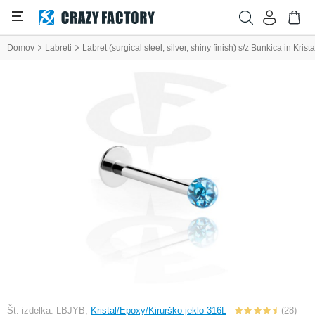
Domov
Labreti
Labret (surgical steel, silver, shiny finish) s/z Bunkica in Krist
Št. izdelka: LBJYB,
Kristal/Epoxy/Kirurško jeklo 316L
(28)