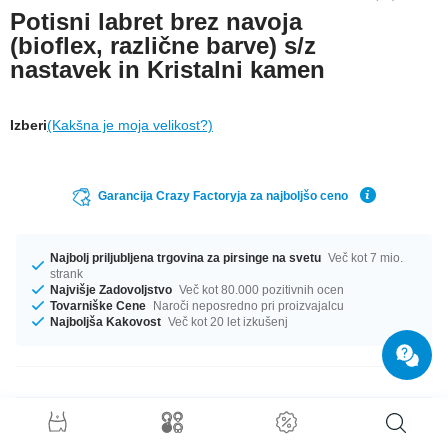
Potisni labret brez navoja
(bioflex, različne barve) s/z
nastavek in Kristalni kamen
Izberi
(Kakšna je moja velikost?)
Garancija Crazy Factoryja za najboljšo ceno
Najbolj priljubljena trgovina za pirsinge na svetu
Več kot 7 mio.
strank
Najvišje Zadovoljstvo
Več kot 80.000 pozitivnih ocen
Tovarniške Cene
Naroči neposredno pri proizvajalcu
Najboljša Kakovost
Več kot 20 let izkušenj
Podrobnosti o izdelku