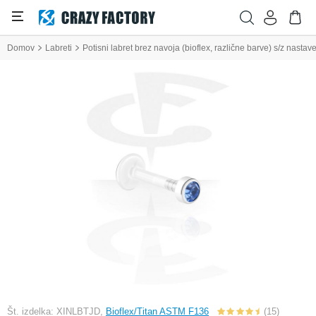
Domov
Labreti
Potisni labret brez navoja (bioflex, različne barve) s/z nastav
Št. izdelka: XINLBTJD,
Bioflex/Titan ASTM F136
(15)