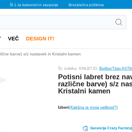
Št 1 za kakovost in zaupanje
Brezplačna poštnina
T
VEČ
DESIGN IT!
azlične barve) s/z nastavek in Kristalni kamen
Št. izdelka: XINLBTJD,
Bioflex/Titan AST
Potisni labret brez nav
različne barve) s/z na
Kristalni kamen
Izberi
(Kakšna je moja velikost?)
Garancija Crazy Factoryj