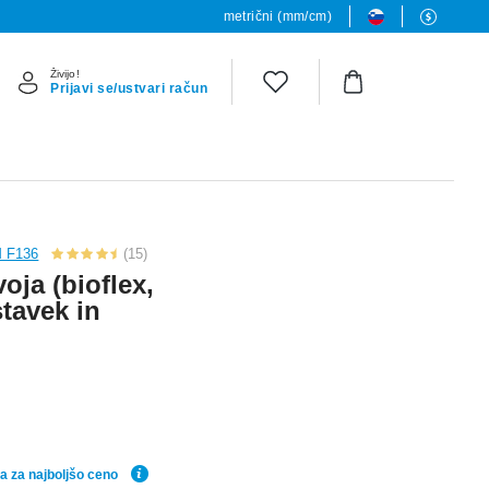
metrični (mm/cm)
Živijo!
Prijavi se/ustvari račun
M F136
(15)
oja (bioflex,
stavek in
a za najboljšo ceno