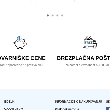
OVARNIŠKE CENE
BREZPLAČNA POŠT
roči neposredno pri proizvajalcu
za naročila v vrednosti $35,00 ali
IZDELKI
INFORMACIJE O NAKUPOVANJU
SK
Postopek naročila
MODNI NAKIT