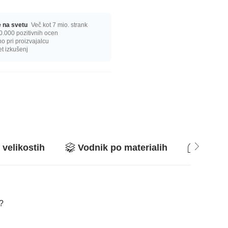
ge na svetu
Več kot 7 mio. strank
0.000 pozitivnih ocen
 pri proizvajalcu
et izkušenj
 velikostih
Vodnik po materialih
Vpraša
a?