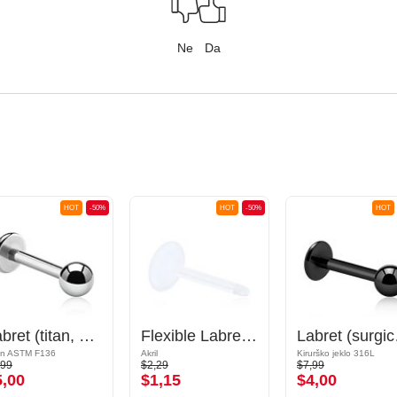
Ne
Da
HOT
-50%
HOT
-50%
HOT
Labret (titan, sijoč zaključek) s/z Bunkica
Flexible Labret Pin (acrylic, various colours)
Labret (s
an ASTM F136
Akril
Kirurško jeklo 316L
,99
$2,29
$7,99
5,00
$1,15
$4,00