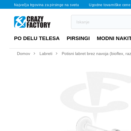
Največja trgovina za pirsinge na svetu
Ugodne tovarniške cene
PO DELU TELESA
PIRSINGI
MODNI NAKI
Domov
Labreti
Potisni labret brez navoja (bioflex, r