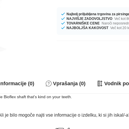
Najbolj priljubljena trgovina za pirsin
NAJVIŠJE ZADOVOLJSTVO
Več kot 8
TOVARNIŠKE CENE
Naroči neposredno
NAJBOLJŠA KAKOVOST
Več kot 20 l
nformacije (0)
Vprašanja (0)
Vodnik po
e Bioflex shaft that's kind on your teeth.
li je bilo mogoče najti vse informacije o izdelku, ki si jih iskal/-