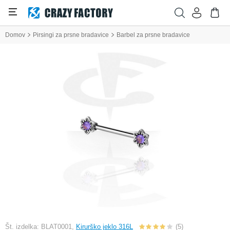
Domov
Pirsingi za prsne bradavice
Barbel za prsne bradavice
Št. izdelka: BLAT0001,
Kirurško jeklo 316L
(5)