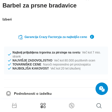
Barbel za prsne bradavice
Izberi
Garancija Crazy Factoryja za najboljšo ceno
Najbolj priljubljena trgovina za pirsinge na svetu
Več kot 7 mio.
strank
NAJVIŠJE ZADOVOLJSTVO
Več kot 80.000 pozitivnih ocen
TOVARNIŠKE CENE
Naroči neposredno pri proizvajalcu
NAJBOLJŠA KAKOVOST
Več kot 20 let izkušenj
Podrobnosti o izdelku
In stock with gauge of 1.6 mm. The available lengths are 10 mm to 18 mm.
Select a colour that suits you, Blue and White for example. Such a lovely
and classy product - don't wait any longer.